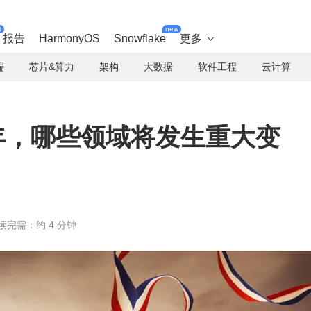
t
new
报告
HarmonyOS
Snowflake
更多

端
芯片&算力
架构
大数据
软件工程
云计算
0 年，哪些领域将发生重大变
读完需：约 4 分钟