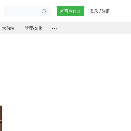
登录
注册

写点什么
/

大前端
管理/文化