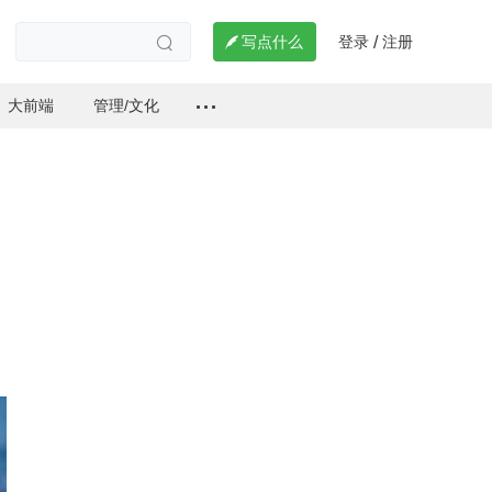
登录
注册

写点什么
/

大前端
管理/文化