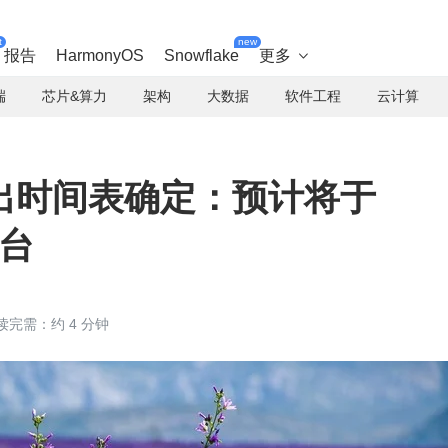
t
new
报告
HarmonyOS
Snowflake
更多

端
芯片&算力
架构
大数据
软件工程
云计算
出时间表确定：预计将于
出台
读完需：约 4 分钟