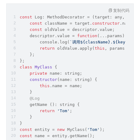
复制代码
const
 Log: MethodDecorator = 
(
target: 
any
, key: 
const
 className = target.
constructor
.name;
const
 oldValue = descriptor.value;
    descriptor.value = 
function
(
...params
) 
{
console
.log(
`调用
${className}
.
${key}
()方
return
 oldValue.apply(
this
, params);
    };
};
class
MyClass
{
private
 name: 
string
;
constructor
(
name: 
string
)
 {
this
.name = name;
    }
@Log
    getName (): 
string
 {
return
'Tom'
;
    }
}
const
 entity = 
new
 MyClass(
'Tom'
);
const
 name = entity.getName();