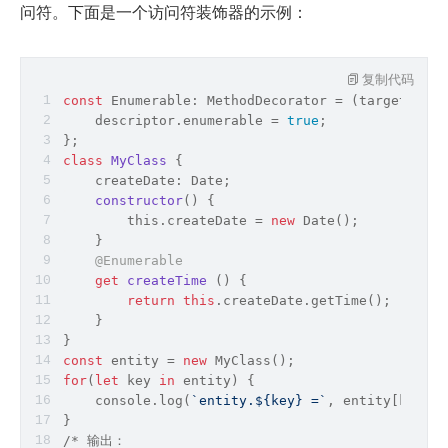
问符。下面是一个访问符装饰器的示例：
复制代码
const
 Enumerable: MethodDecorator = 
(
target: 
any
    descriptor.enumerable = 
true
;
};
class
MyClass
{
    createDate: 
Date
;
constructor
(
)
 {
this
.createDate = 
new
Date
();
    }
@Enumerable
get
createTime
 (
)
 {
return
this
.createDate.getTime();
    }
}
const
 entity = 
new
 MyClass();
for
(
let
 key 
in
 entity) {
console
.log(
`entity.
${key}
 =`
, entity[key]);
}
/* 输出：