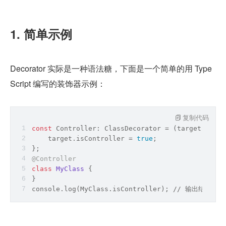
1. 简单示例
Decorator 实际是一种语法糖，下面是一个简单的用 Type
Script 编写的装饰器示例：
复制代码
const
 Controller: ClassDecorator = 
(
target: 
any
)
    target.isController = 
true
;
};
@Controller
class
MyClass
{
}
console.
log
(MyClass.isController); 
/
/
 输出结果：
tr