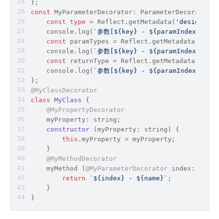
};
const
 MyParameterDecorator: ParameterDecorator =
const
type
 = 
Reflect
.getMetadata(
'design:typ
console
.log(
`参数[
${key}
 - 
${paramIndex}
] de
const
 paramTypes = 
Reflect
.getMetadata(
'desi
console
.log(
`参数[
${key}
 - 
${paramIndex}
] de
const
 returnType = 
Reflect
.getMetadata(
'desi
console
.log(
`参数[
${key}
 - 
${paramIndex}
] de
};
@MyClassDecorator
class
MyClass
{
@MyPropertyDecorator
    myProperty: 
string
;
constructor
 (
myProperty: 
string
) {
this
.myProperty = myProperty;
    }
@MyMethodDecorator
    myMethod (
@MyParameterDecorator
 index: 
numbe
return
`
${index}
 - 
${name}
`
;
    }
}