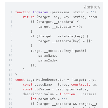
复制代码
function
logParam
 (
paramName: 
string
 = 
''
): 
Para
return
(
target: 
any
, key: 
string
, paramIndex
        if (!target.__metadata) {
            target.__metadata = {};
        }
        if (!target.__metadata[key]) {
            target.__metadata[key] = [];
        }
        target.__metadata[key].push({
            paramName,
            paramIndex
        });
    }
}
const
 Log: MethodDecorator = 
(
target: 
any
, key: 
const
 className = target.
constructor
.name;
const
 oldValue = descriptor.value;
    descriptor.value = 
function
(
...params
) 
{
let
 paramInfo = 
''
;
        if (target.__metadata && target.__metada