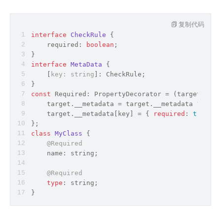
复制代码
interface
CheckRule
{
    required: 
boolean
;
}
interface
MetaData
{
    [
key: string
]: CheckRule;
}
const
 Required: PropertyDecorator = 
(
target: 
any
    target.__metadata = target.__metadata ? targ
    target.__metadata[key] 
=
 { 
required
: 
true
 };
};
class
MyClass
{
@Required
    name: 
string
;
@Required
type
: 
string
;
}