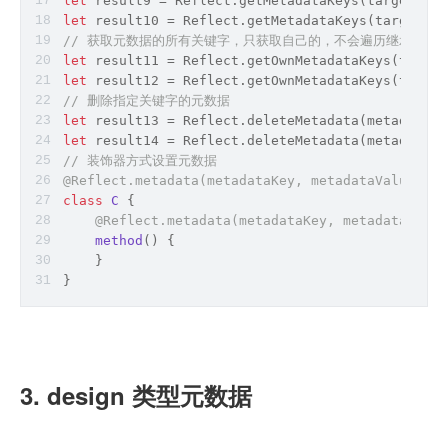
let
 result9 = 
Reflect
.getMetadataKeys(target);
let
 result10 = 
Reflect
.getMetadataKeys(target, p
// 获取元数据的所有关键字，只获取自己的，不会遍历继承链
let
 result11 = 
Reflect
.getOwnMetadataKeys(target
let
 result12 = 
Reflect
.getOwnMetadataKeys(target
// 删除指定关键字的元数据
let
 result13 = 
Reflect
.deleteMetadata(metadataKe
let
 result14 = 
Reflect
.deleteMetadata(metadataKe
// 装饰器方式设置元数据
@Reflect.metadata(
metadataKey, metadataValue
)
class
C
{
    @Reflect.metadata(
metadataKey, metadataValue
method
(
)
 {
    }
}
3. design 类型元数据