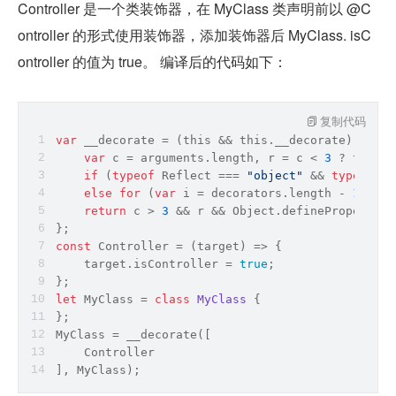
Controller 是一个类装饰器，在 MyClass 类声明前以 @C
ontroller 的形式使用装饰器，添加装饰器后 MyClass. isC
ontroller 的值为 true。 编译后的代码如下：
复制代码
var
 __decorate = (
this
 && 
this
.__decorate) || 
fu
var
 c = 
arguments
.length, r = c < 
3
 ? target
if
 (
typeof
Reflect
 === 
"object"
 && 
typeof
Re
else
for
 (
var
 i = decorators.length - 
1
; i >
return
 c > 
3
 && r && 
Object
.defineProperty(t
};
const
 Controller = 
(
target
) =>
 {
    target.isController = 
true
;
};
let
 MyClass = 
class
MyClass
{
};
MyClass = __decorate([
    Controller
], MyClass);