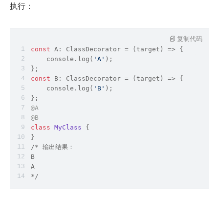
执行：
复制代码
const
 A: ClassDecorator = 
(
target
) =>
 {
    console.
log
(
'A'
);
};
const
 B: ClassDecorator = 
(
target
) =>
 {
    console.
log
(
'B'
);
};
@A
@B
class
MyClass
{
}
/* 输出结果：
B
A
*/