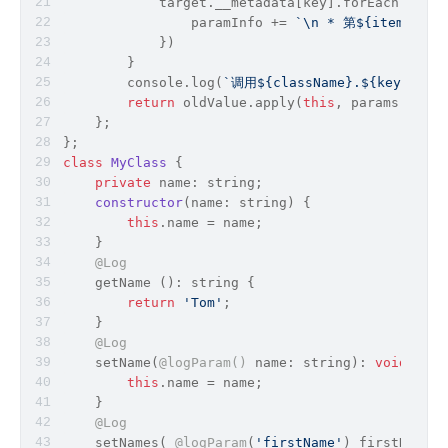
            target.__metadata[key].forEach(
item
 
                paramInfo += 
`\n * 第
${item.para
            })
        }
console
.log(
`调用
${className}
.
${key}
()方
return
 oldValue.apply(
this
, params);
    };
};
class
MyClass
{
private
 name: 
string
;
constructor
(
name: 
string
)
 {
this
.name = name;
    }
@Log
    getName (): 
string
 {
return
'Tom'
;
    }
@Log
    setName(
@logParam()
 name: string): 
void
 {
this
.name = name;
    }
@Log
    setNames( 
@logParam
(
'firstName'
) firstName: 