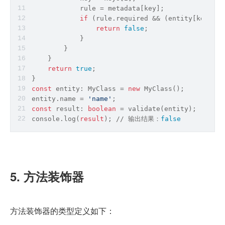
            rule = metadata[key];
if
 (rule.required && (entity[key] ==
return
false
;
            }
        }
    }
return
true
;
}
const
 entity: MyClass = 
new
 MyClass();
entity.name = 
'name'
;
const
 result: 
boolean
 = validate(entity);
console.
log
(
result
); 
/
/
 输出结果：
false
5. 方法装饰器
方法装饰器的类型定义如下：