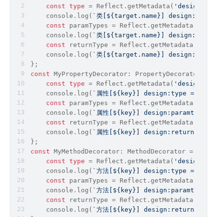
const
type
 = 
Reflect
.getMetadata(
'design:typ
console
.log(
`类[
${target.name}
] design:type 
const
 paramTypes = 
Reflect
.getMetadata(
'desi
console
.log(
`类[
${target.name}
] design:param
const
 returnType = 
Reflect
.getMetadata(
'desi
console
.log(
`类[
${target.name}
] design:retur
};
const
 MyPropertyDecorator: PropertyDecorator = 
(
const
type
 = 
Reflect
.getMetadata(
'design:typ
console
.log(
`属性[
${key}
] design:type = 
${
ty
const
 paramTypes = 
Reflect
.getMetadata(
'desi
console
.log(
`属性[
${key}
] design:paramtypes 
const
 returnType = 
Reflect
.getMetadata(
'desi
console
.log(
`属性[
${key}
] design:returntype 
};
const
 MyMethodDecorator: MethodDecorator = 
(
targ
const
type
 = 
Reflect
.getMetadata(
'design:typ
console
.log(
`方法[
${key}
] design:type = 
${
ty
const
 paramTypes = 
Reflect
.getMetadata(
'desi
console
.log(
`方法[
${key}
] design:paramtypes 
const
 returnType = 
Reflect
.getMetadata(
'desi
console
.log(
`方法[
${key}
] design:returntype 