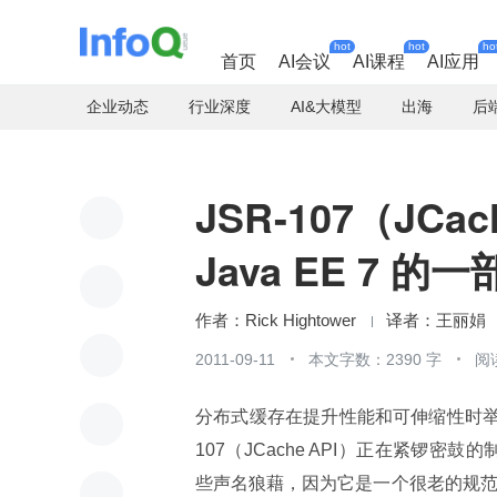
hot
hot
ho
首页
AI会议
AI课程
AI应用
企业动态
行业深度
AI&大模型
出海
后
JSR-107（J
Java EE 7 的
Rick Hightower
王丽娟
2011-09-11
本文字数：2390 字
阅
分布式缓存在提升性能和可伸缩性时举足
107（JCache API）正在紧锣密鼓的
些声名狼藉，因为它是一个很老的规范