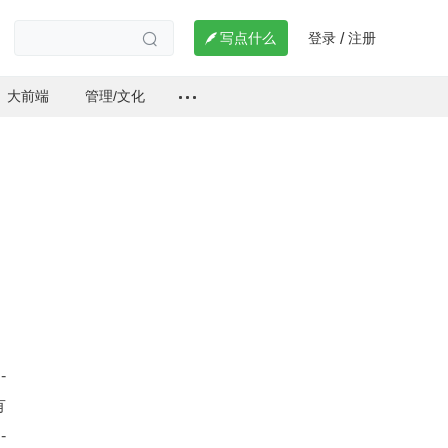
登录
注册

写点什么
/

大前端
管理/文化
-
有
-