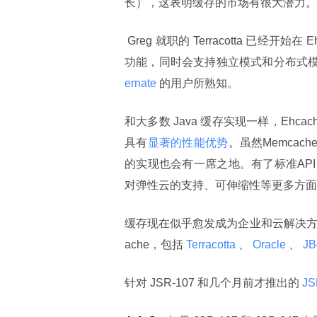
长），这表明缓存的市场有很大潜力。
 Greg 就职的 Terracotta 已经开
功能，同时会支持独立模式和分布式
ernate 
的用户所熟知。
和大多数 Java 缓存实现一样，Eh
具有
显著的性能优势
。虽然Memca
的实现也会有一席之地。有了标准AP
对弹性云的支持、可伸缩性等更多方面
缓存现在似乎愈发成为企业和云解决方
ache，包括
 Terracotta 
、
 Oracle 
、
 JB
针对 JSR-107 和几个月前才推出的
 J