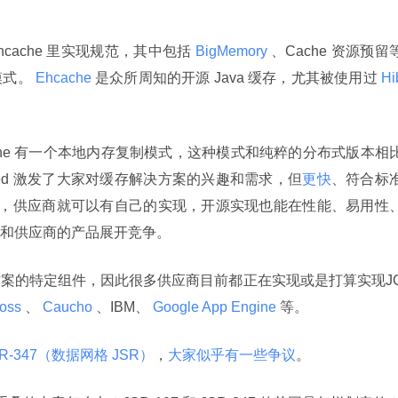
始在 Ehcache 里实现规范，其中包括
 BigMemory 
、Cache 资源预留
模式。
 Ehcache 
是众所周知的开源 Java 缓存，尤其被使用过
 Hi
cache 有一个本地内存复制模式，这种模式和纯粹的分布式版本相
ched 激发了大家对缓存解决方案的兴趣和需求，但
更快
、符合标
I，供应商就可以有自己的实现，开源实现也能在性能、易用性
和供应商的产品展开竞争。
案的特定组件，因此很多供应商目前都正在实现或是打算实现J
oss 
、
 Caucho 
、IBM、
 Google App Engine 
等。
SR-347（数据网格 JSR）
，
大家似乎有一些争议
。