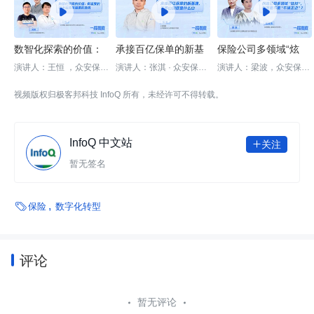



数智化探索的价值：
承接百亿保单的新基
保险公司多领域“炫
有深度的技术加成有
建，无界山到底是什
技”，到底是不是不务
演讲人：王恒 ，众安保险
演讲人：张淇 · 众安保险
演讲人：梁波，众安保险
数据科学应用中心算法部
技术研发中心资深技术专
数字生活事业部 技术高级
温度的业务 ｜InfoQ
么山｜InfoQ 《一探
正业｜InfoQ 《一探
负责人 ；吴斯，众安保险
家
总监；鞠君良，众安保险
视频版权归极客邦科技 InfoQ 所有，未经许可不得转载。
《一探到底》
到底》
到底》
智能客服负责人 ；施兴
金融技术负责人
天，众安保险数据科学应
用中心负责人
InfoQ 中文站
关注

暂无签名

保险
数字化转型
评论
暂无评论