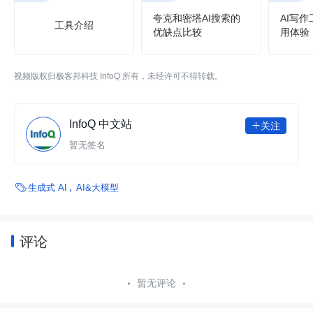
夸克和密塔AI搜索的
AI写
工具介绍
优缺点比较
用体验
视频版权归极客邦科技 InfoQ 所有，未经许可不得转载。
InfoQ 中文站
关注

暂无签名

生成式 AI
AI&大模型
评论
暂无评论