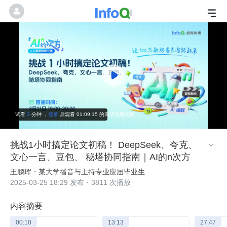
试看
3
分钟
，
登录
后观看 01:09:15 的高清完整视频
挑战1小时搞定论文初稿！ DeepSeek、夸克、

文心一言、豆包、 秘塔协同指南｜AI的n次方
王鹏珲
某大学播音与主持专业应届毕业生
2025-03-25 18:29 发布
3811 次播放
内容摘要
00:10
13:13
27:47