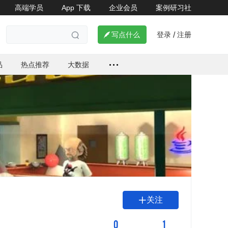
高端学员
App 下载
企业会员
案例研习社

登录
注册

写点什么
/

品
热点推荐
大数据
关注

0
1