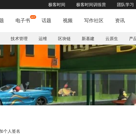
极客时间
极客时间训练营
团队学习
4月19日晚8点，融云带你深入探究场景化低代码
了解详情


题
电子书
话题
视频
写作社区
资讯
技术管理
运维
区块链
新基建
云原生
产
加个人签名