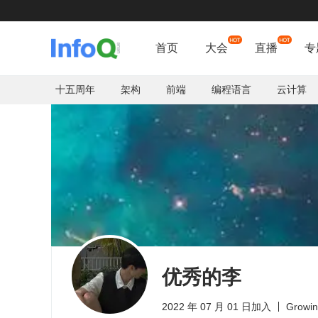
蚂蚁、腾

首页
大会
直播
专
十五周年
架构
前端
编程语言
云计算
优秀的李
2022 年 07 月 01 日加入
Growin