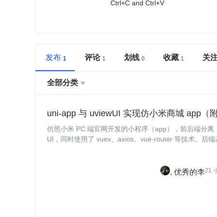
Ctrl+C and Ctrl+V
发布
评论
划线
收藏
关
全部分类

uni-app 与 uviewUI 实现仿小米商城 app
仿照小米 PC 端官网开发的小程序（app），前后端分离，前端主
UI，同时使用了 vuex、axios、vue-router 等技术。后端基于 
SQL 实现序。
21
优秀的李