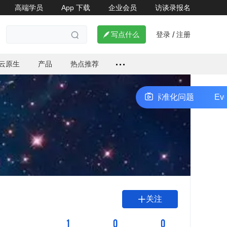
高端学员
App 下载
企业会员
访谈录报名
了解详情


登录
注册

写点什么
/

云原生
产品
热点推荐
ventMesh 如何解决SaaS组合式应用集成标准化问题
Even
关注

1
0
0