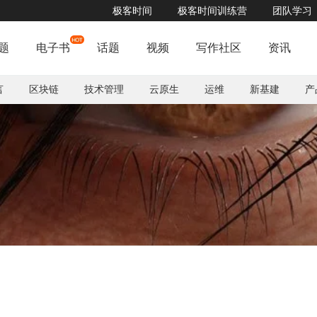
极客时间
极客时间训练营
团队学习
题
电子书
话题
视频
写作社区
资讯
言
区块链
技术管理
云原生
运维
新基建
产