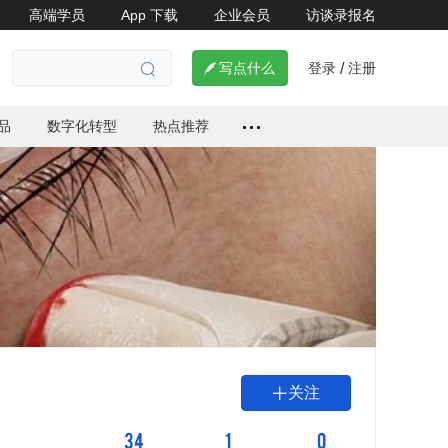
高端学员
App 下载
企业会员
访谈录报名
登录
注册

写点什么
/

品
数字化转型
热点推荐
关注

34
1
0