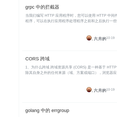
grpc 中的拦截器
当我们编写 HTTP 应用程序时，您可以使用 HTTP 
程序，可以在执行应用程序处理程序之前和之后执行一些
件来编写跨领域组件，例如授权、日志记录、缓存等。在 g
10-19
六月的
CORS 跨域
1、为什么跨域 跨域资源共享 (CORS) 是一种基于 HTTP 标头的机制，它允许服务器指示
除其自身之外的任何来源（域、方案或端口），浏览器应允
赖于一种机制，浏览器通过该机制向托管跨域资源的
10-19
六月的
golang 中的 errgroup