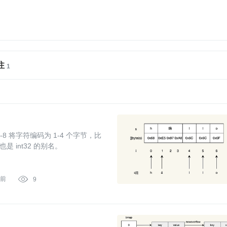
注
是 int32 的别名。
时前

9