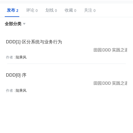
发布
评论
划线
收藏
关注
全部分类

DDD[1]·区分系统与业务行为
作者 :
陆乘风
DDD[0]·序
作者 :
陆乘风