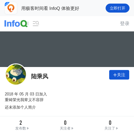
用极客时间看 InfoQ 体验更好
立即打开

登录
关注

陆乘风
2018 年 05 月 03 日加入
重铸荣光我辈义不容辞
还未添加个人简介
2
0
0
发布数
关注者
关注了