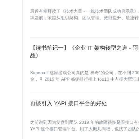
最近有幸拜读了《技术力量 - 一线技术团队成功启示录》的第一篇
织发展，该篇从组织架构、团队管理、效能提升、敏捷转型
业、不同领域的专家的不同看法，貌似形态各异，实则殊
【读书笔记一】《企业 IT 架构转型之道 -
战》
Supercell 这家游戏公司真的是“神奇”的公司，在不到 2
金，且 2015 年 APP 畅销排行榜上 top10 中占据大壁
5 亿人民币。根据对它的理解，这家公司的优胜地方在于
再谈引入 YAPI 接口平台的好处
之前说到因为复盘到团队 2019 年的故障很多是跟接
YAPI 这个接口管理平台。用了大概几周吧，也找了团