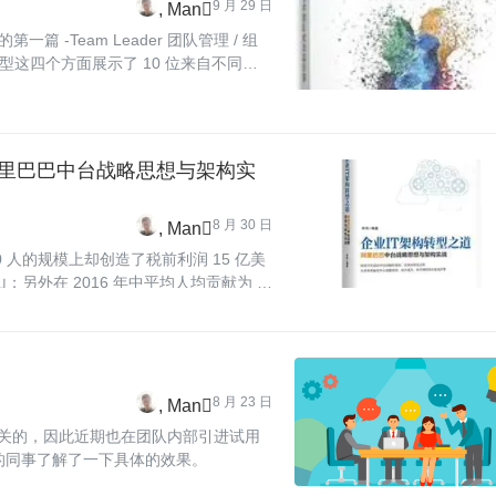
9 月 29 日
Man
 -Team Leader 团队管理 / 组
这四个方面展示了 10 位来自不同行
途同归。
 阿里巴巴中台战略思想与架构实
8 月 30 日
Man
00 人的规模上却创造了税前利润 15 亿美
江山；另外在 2016 年中平均人均贡献为 3.
把 6 年过程中公共、通用的游戏开
8 月 23 日
Man
口有关的，因此近期也在团队内部引进试用
队的同事了解了一下具体的效果。