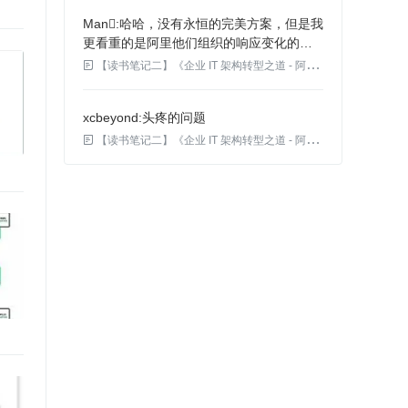
Man
哈哈，没有永恒的完美方案，但是我
更看重的是阿里他们组织的响应变化的能
力，既然可以预见，那就尽快上另外一种

【读书笔记二】《企业 IT 架构转型之道 - 阿里巴巴中台战略思想与架构实战》
解决方案，把风险扼杀于摇篮。
xcbeyond
头疼的问题

【读书笔记二】《企业 IT 架构转型之道 - 阿里巴巴中台战略思想与架构实战》