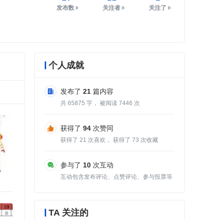
发布数
关注者
关注了
个人成就
发布了
21
篇内容
共
65875
字， 被阅读
7446
次
获得了
94
次赞同
获得了
21
次喜欢， 获得了
73
次收藏
参与了
10
次互动
互动包含发布评论、点赞评论、参与投票等
TA 关注的