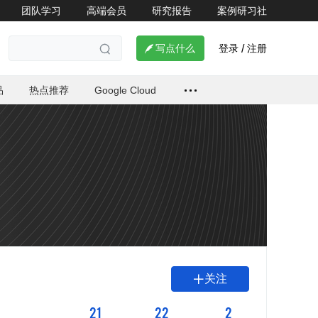
团队学习
高端会员
研究报告
案例研习社
登录
注册

写点什么
/

品
热点推荐
Google Cloud
关注

21
22
2