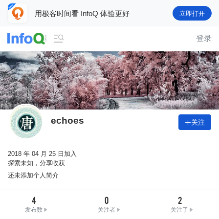
用极客时间看 InfoQ 体验更好
立即打开

登录
echoes
关注

2018 年 04 月 25 日加入
探索未知，分享收获
还未添加个人简介
4
0
2
发布数
关注者
关注了