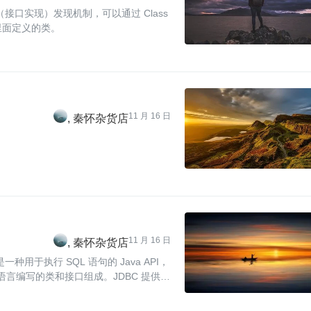
种服务提供（接口实现）发现机制，可以通过 Class
加载里面定义的类。
11 月 16 日
秦怀杂货店
11 月 16 日
秦怀杂货店
连接）是一种用于执行 SQL 语句的 Java API，
语言编写的类和接口组成。JDBC 提供了
发人员能够编写数据库...