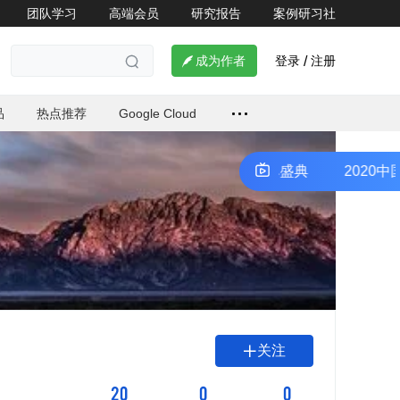
团队学习
高端会员
研究报告
案例研习社

登录
注册

成为作者
/

品
热点推荐
Google Cloud
2020中国技术力量年度榜单盛典
2020中国
关注

20
0
0