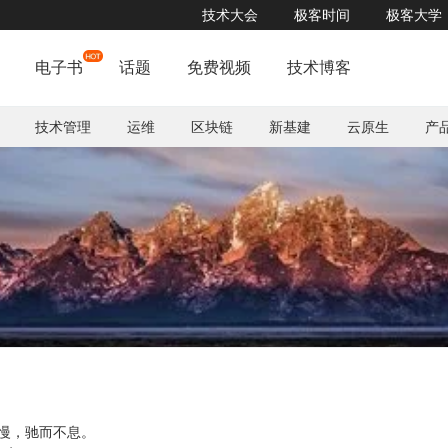
技术大会
极客时间
极客大学
2020 Google开发者大会重磅开幕
了解详情


电子书
话题
免费视频
技术博客
技术管理
运维
区块链
新基建
云原生
产
慢，驰而不息。