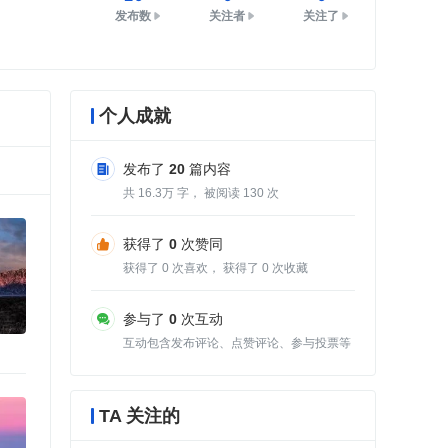
发布数
关注者
关注了
个人成就
发布了
20
篇内容
共
16.3
字， 被阅读
130
次
获得了
0
次赞同
获得了
0
次喜欢， 获得了
0
次收藏
参与了
0
次互动
互动包含发布评论、点赞评论、参与投票等
TA 关注的