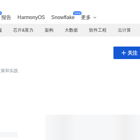
t
new
报告
HarmonyOS
Snowflake
更多

端
芯片&算力
架构
大数据
软件工程
云计算

关注
发展和实践