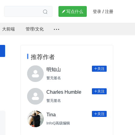
登录
注册

写点什么
/

大前端
管理/文化
推荐作者
关注

明知山
暂无签名
关注

Charles Humble
暂无签名
关注

Tina
InfoQ高级编辑