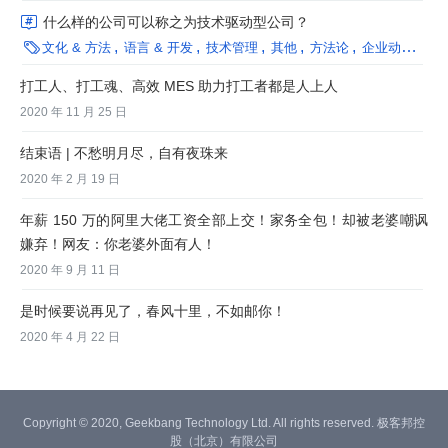

什么样的公司可以称之为技术驱动型公司？

文化 & 方法
语言 & 开发
技术管理
其他
方法论
企业动态
Inf
打工人、打工魂、高效 MES 助力打工者都是人上人
2020 年 11 月 25 日
结束语 | 不愁明月尽，自有夜珠来
2020 年 2 月 19 日
年薪 150 万的阿里大佬工资全部上交！家务全包！却被老婆嘲讽
嫌弃！网友：你老婆外面有人！
2020 年 9 月 11 日
是时候要说再见了，春风十里，不如邮你！
2020 年 4 月 22 日
Copyright © 2020, Geekbang Technology Ltd. All rights reserved. 极客邦控
股（北京）有限公司