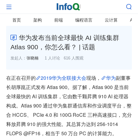


首页
架构
前端
编程语言
云计算
AI
华为发布当前全球最快 AI 训练集群

Atlas 900，你怎么看？ | 话题
发起人：
张晓楠
1 人讨论
616 人围观
在正在召开的
2019华为全联接大会
现场，
华为
副董事
长胡厚崑正式发布 Atlas 900。据了解，Atlas 900 是当前
全球最快的 AI 训练集群，它由数千颗昇腾 910 AI 处理器
构成。Atlas 900 通过华为集群通信库和作业调度平台，整
合 HCCS、 PCIe 4.0 和 100G RoCE 三种高速接口，充分
释放昇腾 910 的强大性能。其总算力达到 256-1014 
FLOPS @FP16，相当于 50 万台 PC 的计算能力。