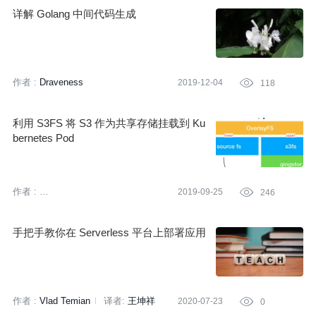
详解 Golang 中间代码生成
作者 :
Draveness
2019-12-04

118
利用 S3FS 将 S3 作为共享存储挂载到 Ku
bernetes Pod
作者 :
2019-09-25

246
亚马逊云科技 (Amazon Web
Services）
手把手教你在 Serverless 平台上部署应用
作者 :
Vlad Temian
译者:
王坤祥
2020-07-23

0
策划:
万佳