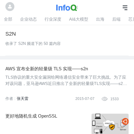
全部
企业动态
行业深度
AI&大模型
出海
后端
芯
S2N
收录了 S2N 频道下的 50 篇内容
AWS 宣布全新的轻量级 TLS 实现——s2n
TLS协议的重大安全漏洞给网络通信安全带来了巨大挑战。为了应
对该问题，亚马逊AWS近日推出了全新的轻量级TLS实现——s2
n。本文就对s2n项目的动机及相关情况进行简要介绍。
作者 :
张天雷
2015-07-07

1533
更好地随机生成 OpenSSL