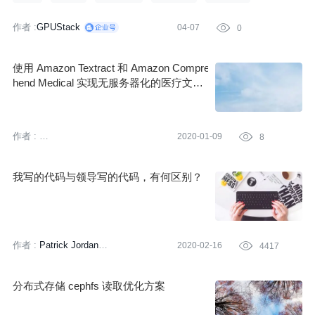
作者 :
GPUStack
04-07

0
使用 Amazon Textract 和 Amazon Compre
hend Medical 实现无服务器化的医疗文档
分析（一）
作者 :
2020-01-09

8
亚马逊云科技 (Amazon Web
Services）
我写的代码与领导写的代码，有何区别？
作者 :
Patrick Jordan
2020-02-16

4417
SuperPaintman
译者:
田晓旭
分布式存储 cephfs 读取优化方案