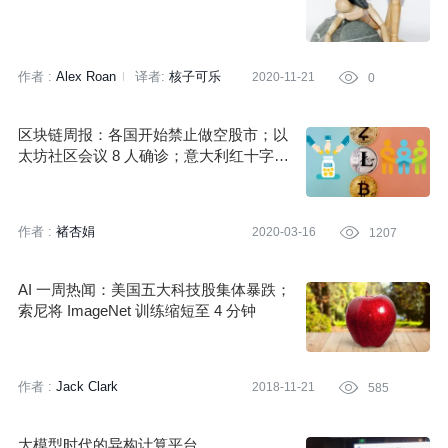
作者 :
Alex Roan
译者:
核子可乐
2020-11-21

0
策划:
褚杏娟
区块链周报：各国开始禁止做空股市；以
太坊社区会议 8 人确诊；意大利红十字会
启动加密捐款
作者 :
褚杏娟
2020-03-16

1207
AI 一周热闻：美国五大科技股集体暴跌；
索尼将 ImageNet 训练缩短至 4 分钟
作者 :
Jack Clark
2018-11-21

585
大模型时代的异构计算平台