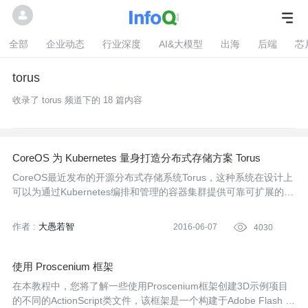
全部
企业动态
行业深度
AI&大模型
出海
后端
芯
torus
收录了 torus 频道下的 18 篇内容
CoreOS 为 Kubernetes 量身打造分布式存储方案 Torus
CoreOS最近发布的开源分布式存储系统Torus，这种系统在设计上
可以为通过Kubernetes编排和管理的容器集群提供可靠可扩展的存
储。这种技术在设计上主要针对目前运行分布式应用程序的团队所
面临的一些重要的共同问题。
作者 :
大愚若智
2016-06-07

4030
使用 Proscenium 框架
在本教程中，您将了解一些使用Proscenium框架创建3D示例项目
的不同的ActionScript类文件，该框架是一个构建于Adobe Flash Pl