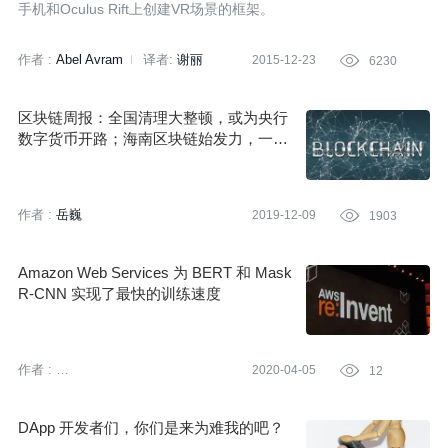
手机和Oculus Rift上创建VR场景的框架。
作者 :
Abel Avram
译者:
谢丽
2015-12-23

6230
区块链周报：全国清理大整顿，或为央行
数字货币开路；海南区块链始发力，一周
之内频放大招；以太坊第八次升级在即，
客户端节点升级率不足 40%
作者 :
岳巍
2019-12-09

1903
Amazon Web Services 为 BERT 和 Mask
R-CNN 实现了最快的训练速度
作者 :
2020-04-05

12
亚马逊云科技 (Amazon Web
Services）
DApp 开发者们，你们是来为难我的吧？