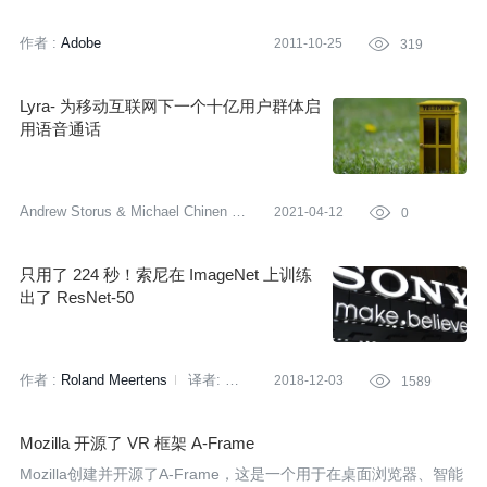
atform Stage3D API之上的ActionScript 3代码库，支持快速开发交
互式3D内容。这篇快速介绍的目标是让您熟悉在Adobe Flash Prof
作者 :
Adobe
2011-10-25

319
essional中使用Proscenium框架控制3D元素。
Lyra- 为移动互联网下一个十亿用户群体启
用语音通话
Andrew Storus & Michael Chinen
译
2021-04-12

0
者:
施尧
只用了 224 秒！索尼在 ImageNet 上训练
出了 ResNet-50
作者 :
Roland Meertens
译者:
2018-12-03

1589
冬雨
Mozilla 开源了 VR 框架 A-Frame
Mozilla创建并开源了A-Frame，这是一个用于在桌面浏览器、智能