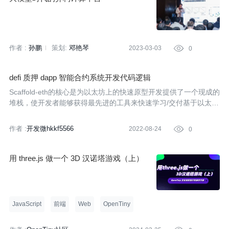
作者 :
孙鹏
策划:
邓艳琴
2023-03-03

0
defi 质押 dapp 智能合约系统开发代码逻辑
Scaffold-eth的核心是为以太坊上的快速原型开发提供了一个现成的
堆栈，使开发者能够获得最先进的工具来快速学习/交付基于以太坊
的dApp。使用Scaffold-eth和Alchemy，你可以轻松地在区块链上
合成和部署代码。在本教程中，我们将使用SpeedRunEthereum[2]
作者 :
开发微hkkf5566
2022-08-24

0
Chall
用 three.js 做一个 3D 汉诺塔游戏（上）
JavaScript
前端
Web
OpenTiny