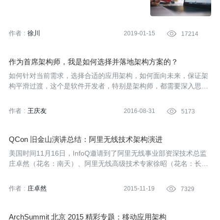
作者 :
徐川
2019-01-15

17214
作为首席架构师，我是如何选择并落地架构方案的？
如何针对当前需求，选择合适的应用架构，如何面向未来，保证架
构平滑过渡，这个是软件开发者，特别是架构师，都需要深入思考
的问题。本文基于作者在大型互联网系统的实践和思考，和大家一
起探讨应用架构的选型。
作者 :
王庆友
2016-08-31

5173
QCon 旧金山演讲总结：阿里无线技术架构演进
美国时间11月16日，InfoQ邀请到了阿里无线事业部资深技术总监
庄卓然（花名：南天）、阿里无线高级技术专家徐昭（花名：长
恭） 在QCon全球软件开发大会旧金山站发表演讲《ALIBABA MO
BILE INFRASTRUCTURE AT "CHINA SCALE"》，揭秘手机淘宝
作者 :
庄卓然
2015-11-19

7329
这个超级App的技术架构演进，向世界的技术同行分享中国互联网
在无线领域的技术发展。
ArchSummit 北京 2015 精彩专题：移动应用架构