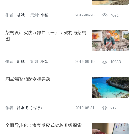
作者 :
胡斌
策划:
小智
2019-09-28

4082
架构设计实践五部曲（一）：架构与架构
图
作者 :
胡斌
策划:
小智
2019-09-19

10833
淘宝端智能探索和实践
作者 :
吕承飞（吕行）
2019-08-31

2171
全面异步化：淘宝反应式架构升级探索