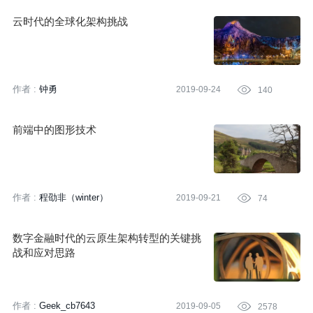
云时代的全球化架构挑战
作者 :
钟勇
2019-09-24

140
前端中的图形技术
作者 :
程劭非（winter）
2019-09-21

74
数字金融时代的云原生架构转型的关键挑
战和应对思路
作者 :
Geek_cb7643
2019-09-05

2578