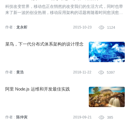
科技改变世界，移动也正在悄然的改变我们的生活方式，同时也带
来了新一波的创业热潮，移动应用架构的话题将随着时间愈演愈
烈，当面临不同时期不同量级的业务时，移动应用架构技术是如何
选型和制定策略。精彩内容，ArchSummit倾情奉献。
作者 :
龙永昕
2015-10-23

1124
菜鸟，下一代分布式体系架构的设计理念
作者 :
黄浩
2018-11-22

5397
阿里 Node.js 运维和开发最佳实践
作者 :
陈仲寅
2019-09-21

385