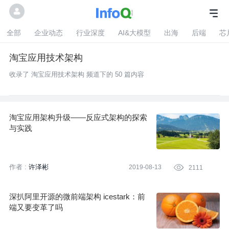
全部
企业动态
行业深度
AI&大模型
出海
后端
芯
淘宝应用技术架构
收录了 淘宝应用技术架构 频道下的 50 篇内容
淘宝应用架构升级——反应式架构的探索
与实践
作者 :
许泽彬
2019-08-13

2111
深扒阿里开源的微前端架构 icestark：前
端又要变革了吗