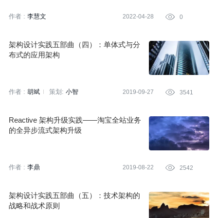
作者 :
李慧文
2022-04-28

0
架构设计实践五部曲（四）：单体式与分
布式的应用架构
作者 :
胡斌
策划:
小智
2019-09-27

3541
Reactive 架构升级实践——淘宝全站业务
的全异步流式架构升级
作者 :
李鼎
2019-08-22

2542
架构设计实践五部曲（五）：技术架构的
战略和战术原则