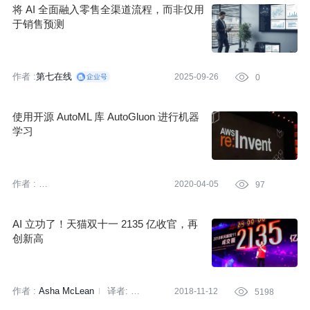
将 AI 全面融入零售全渠道流程，而非仅用
于销售预测
作者 :
第七在线
2025-09-26

0
使用开源 AutoML 库 AutoGluon 进行机器
学习
作者 :
2020-04-05

97
亚马逊云科技 (Amazon Web
Services）
AI 立功了！天猫双十一 2135 亿收官，再
创新高
作者 :
Asha McLean
译者:
2018-11-12

5198
陈利鑫
蔡芳芳