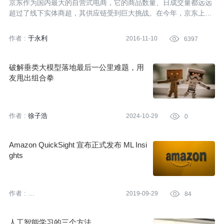
京东作为国内最大的自营式电商，它的商品数量、日成交量都远远
超过了线下实体商超，其供应链受到巨大挑战。在今年，京东上线
了智慧供应链项目，使用人工智能帮助供应链更好决策。今年9月
份，京东业务联合团队(JD U-Power)携好供应链解决方案荣获全球
作者 :
于永利
2016-11-10

6397
供应链挑战赛亚军。人工智能到底是如何促进供应链技术升级的，
让我们一起来了解。
破解垂类大模型落地最后一公里难题，用
友甩出组合拳
作者 :
徐子浩
2024-10-29

0
Amazon QuickSight 宣布正式发布 ML Insi
ghts
作者 :
2019-09-29

84
亚马逊云科技 (Amazon Web
Services）
人工智能学习的三个方法