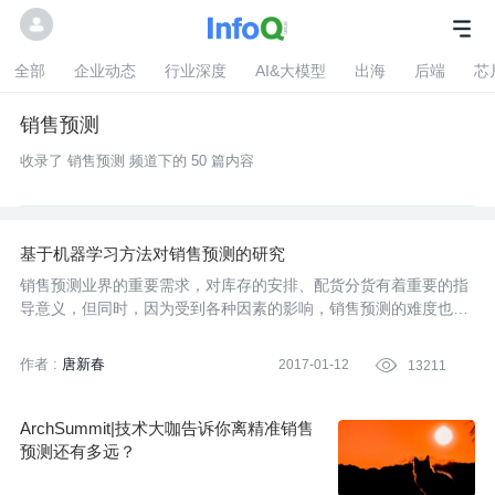
全部
企业动态
行业深度
AI&大模型
出海
后端
芯
销售预测
收录了 销售预测 频道下的 50 篇内容
基于机器学习方法对销售预测的研究
销售预测业界的重要需求，对库存的安排、配货分货有着重要的指
导意义，但同时，因为受到各种因素的影响，销售预测的难度也非
常大。本次分享总结了百分点的一些销售预测实际项目经验；首
先，研究、比较了不同的机器学习和统计学习方法，如线性回归、
作者 :
唐新春
2017-01-12

13211
随机森林、决策树、xgboost、时间序列等方法，对商品销售进行
短期、中期和长期的预测效果。其次，介绍了这些模型的实现方式
和相应的优缺点，再次，结合百分点在企业项目上的实际案例来解
ArchSummit|技术大咖告诉你离精准销售
读销售预测，最后，对销售预测的发展方向做了一定的展望。
预测还有多远？