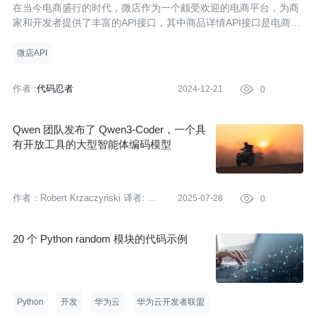
et 及 Python 代码示例
在当今电商盛行的时代，微店作为一个颇受欢迎的电商平台，为商
家和开发者提供了丰富的API接口，其中商品详情API接口是电商应
用开发、店铺管理、市场分析及精准营销等领域不可或缺的工具。
本文将详细介绍如何使用微店商品详情API接口，并附上Python代
微店API
码示例，
作者 :
代码忍者
2024-12-21

0
Qwen 团队发布了 Qwen3-Coder，一个具
有开放工具的大型智能体编码模型
作者：Robert Krzaczyński
译者:
2025-07-28

0
刘雅梦
策划:
丁晓昀
20 个 Python random 模块的代码示例
Python
开发
华为云
华为云开发者联盟