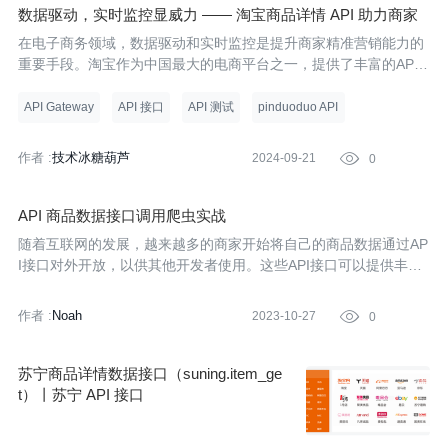
数据驱动，实时监控显威力 —— 淘宝商品详情 API 助力商家
精准营销
在电子商务领域，数据驱动和实时监控是提升商家精准营销能力的
重要手段。淘宝作为中国最大的电商平台之一，提供了丰富的API
接口供商家使用，以实现对商品信息的实时监控和精准营销策略的
制定。这里，我将介绍如何使用淘宝商品详情API（注：实际开发
API Gateway
API 接口
API 测试
pinduoduo API
中，你需要
作者 :
技术冰糖葫芦
2024-09-21

0
API 商品数据接口调用爬虫实战
随着互联网的发展，越来越多的商家开始将自己的商品数据通过AP
I接口对外开放，以供其他开发者使用。这些API接口可以提供丰富
的商品数据，包括商品名称、价格、库存、图片等信息。对于爬虫
开发者来说，通过调用这些API接口，可以更加便捷地获取商品数
作者 :
Noah
2023-10-27

0
据，避免
苏宁商品详情数据接口（suning.item_ge
t）丨苏宁 API 接口