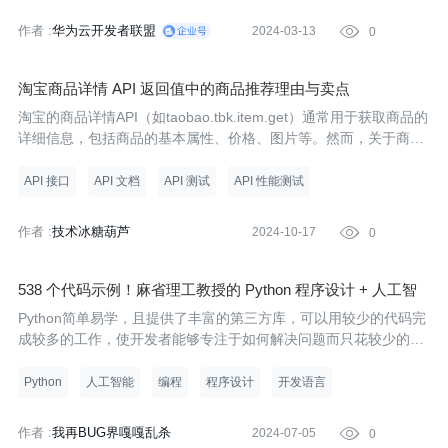
作者 :
华为云开发者联盟
2024-03-13

0
淘宝商品详情 API 返回值中的商品推荐理由与卖点
淘宝的商品详情API（如taobao.tbk.item.get）通常用于获取商品的
详细信息，包括商品的基本属性、价格、图片等。然而，关于商品
推荐理由和卖点的具体字段，可能并不是所有API都会直接提供，
因为这些信息通常是由商家在发布商品时填写的，并且可能以文本
API 接口
API 文档
API 测试
API 性能测试
形式存
作者 :
技术冰糖葫芦
2024-10-17

0
538 个代码示例！麻省理工教授的 Python 程序设计 + 人工智
能案例实践
Python简单易学，且提供了丰富的第三方库，可以用较少的代码完
成较多的工作，使开发者能够专注于如何解决问题而只花较少的时
间去考虑如何编程。
Python
人工智能
编程
程序设计
开发语言
作者 :
我再BUG界嘎嘎乱杀
2024-07-05

0