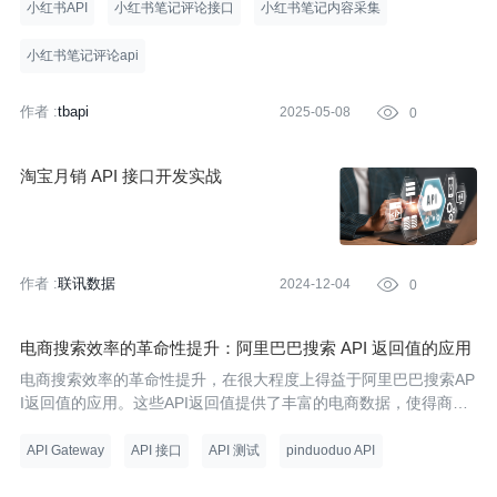
小红书API
小红书笔记评论接口
小红书笔记内容采集
小红书笔记评论api
作者 :
tbapi
2025-05-08

0
淘宝月销 API 接口开发实战
作者 :
联讯数据
2024-12-04

0
电商搜索效率的革命性提升：阿里巴巴搜索 API 返回值的应用
电商搜索效率的革命性提升，在很大程度上得益于阿里巴巴搜索AP
I返回值的应用。这些API返回值提供了丰富的电商数据，使得商家
能够更快速、准确地获取商品信息，从而优化运营策略。以下是对
阿里巴巴搜索API返回值应用的详细分析，包括代码示例：
API Gateway
API 接口
API 测试
pinduoduo API