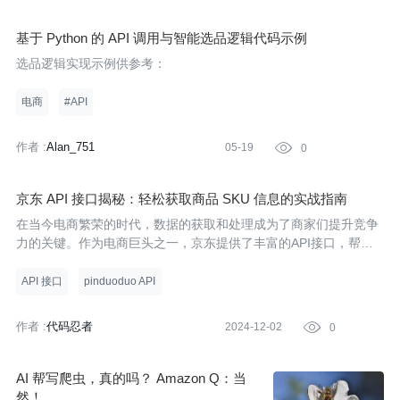
基于 Python 的 API 调用与智能选品逻辑代码示例
选品逻辑实现示例供参考：
电商
#API
作者 :
Alan_751
05-19

0
京东 API 接口揭秘：轻松获取商品 SKU 信息的实战指南
在当今电商繁荣的时代，数据的获取和处理成为了商家们提升竞争
力的关键。作为电商巨头之一，京东提供了丰富的API接口，帮助
开发者轻松获取商品信息，尤其是SKU（Stock Keeping Unit）信
息。本文将带你深入了解如何使用京东API接口获取商品SKU信
API 接口
pinduoduo API
息，并提供简明
作者 :
代码忍者
2024-12-02

0
AI 帮写爬虫，真的吗？ Amazon Q：当
然！