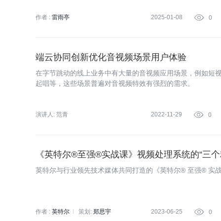
作者 :
雷雨亭
2025-01-08

0
端云协同创新优化音视频场景用户体验
在字节跳动的线上业务中有大量的音视频应用场景，例如短
起唱等，这些场景普遍对音视频特效有强烈的需求。
演讲人:
范青
2022-11-29

0
《英特尔®️至强®️实战课》视频处理系统的“三个
英特尔与行业领先技术媒体共同打造的《英特尔®️ 至强®️ 实
作者 :
英特尔
策划:
郑思宇
2023-06-25

0