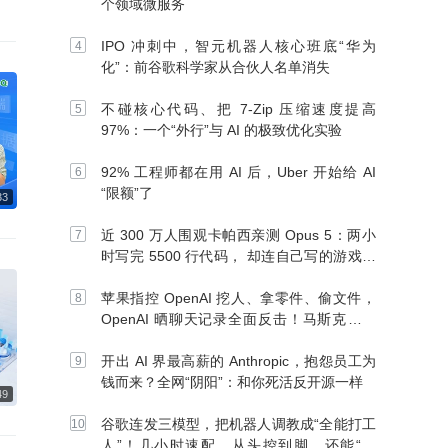
个领域微服务
IPO 冲刺中，智元机器人核心班底“华为
化”：前谷歌科学家从合伙人名单消失
不碰核心代码、把 7-Zip 压缩速度提高
97%：一个“外行”与 AI 的极致优化实验
92% 工程师都在用 AI 后，Uber 开始给 AI
“限额”了
近 300 万人围观卡帕西亲测 Opus 5：两小
时写完 5500 行代码， 却连自己写的游戏都
玩不了
苹果指控 OpenAI 挖人、拿零件、偷文件，
OpenAI 晒聊天记录全面反击！马斯克：别
信 OpenAI
开出 AI 界最高薪的 Anthropic，抱怨员工为
钱而来？全网“阴阳”：和你死活反开源一样
谷歌连发三模型，把机器人调教成“全能打工
人”！几小时速配、从头控到脚，还能“组