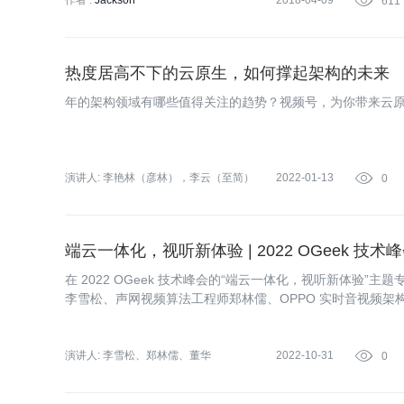
作者 :
Jackson
2018-04-09

611
热度居高不下的云原生，如何撑起架构的未来
年的架构领域有哪些值得关注的趋势？视频号，为你带来云
演讲人:
李艳林（彦林），李云（至简）
2022-01-13

0
端云一体化，视听新体验 | 2022 OGeek 技
在 2022 OGeek 技术峰会的“端云一体化，视听新体验”主
李雪松、声网视频算法工程师郑林儒、OPPO 实时音视频架
干货分享，围绕 RTC、云渲染及音视频+技术在应用场景下
演讲人:
李雪松、郑林儒、董华
2022-10-31

0