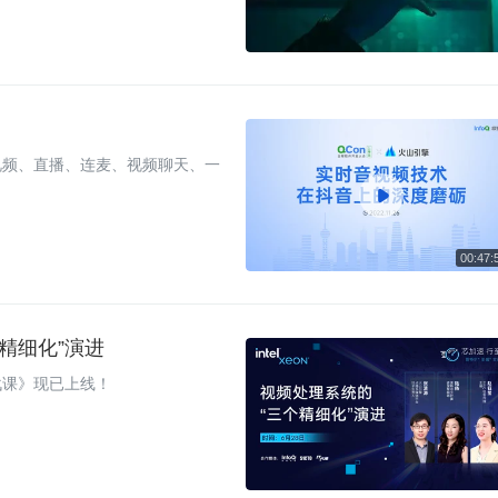
视频、直播、连麦、视频聊天、一

精细化”演进
战课》现已上线！