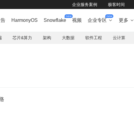
企业服务案例
极客时间
new
new
报告
HarmonyOS
Snowflake
视频
企业专区
更多

端
芯片&算力
架构
大数据
软件工程
云计算
路