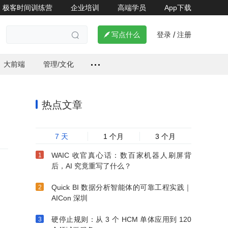
极客时间训练营
企业培训
高端学员
App下载
登录
注册


写点什么
/

大前端
管理/文化
热点文章
7 天
1 个月
3 个月
WAIC 收官真心话：数百家机器人刷屏背
后，AI 究竟重写了什么？
Quick BI 数据分析智能体的可靠工程实践｜
AICon 深圳
硬停止规则：从 3 个 HCM 单体应用到 120