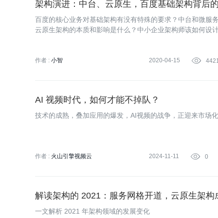
架构演进：中台、云原生，百度基础架构背后
百度的核心业务对基础架构有没有特殊的要求？中台和微服
云原生架构的本质和影响是什么？中小企业架构师该如何设计IT
记者采访了QCon 北京 2020《架构演进》专题出品人，
下为采访实录。
作者 :
小智
2020-04-15

442
AI 视频时代，如何才能不掉队？
技术的成熟，叠加应用的爆发，AI视频的战争，正迎来市场
作者 :
火山引擎视频云
2024-11-11

0
解读架构的 2021：服务网格开道，云原生架构
一文解析 2021 年架构领域的发展变化