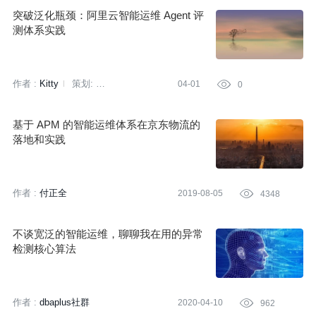
突破泛化瓶颈：阿里云智能运维 Agent 评
测体系实践
作者 :
Kitty
策划:
04-01

0
QCon全球软件开发大会
基于 APM 的智能运维体系在京东物流的
落地和实践
作者 :
付正全
2019-08-05

4348
不谈宽泛的智能运维，聊聊我在用的异常
检测核心算法
作者 :
dbaplus社群
2020-04-10

962