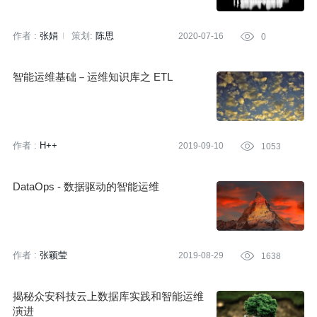
作者 :
张娟
策划:
陈思
2020-07-16

0
智能运维基础－运维知识库之 ETL
作者 :
H++
2019-09-10

1053
DataOps - 数据驱动的智能运维
作者 :
张颖莹
2019-08-29

1638
揭秘众安科技云上数据库实践和智能运维
演进