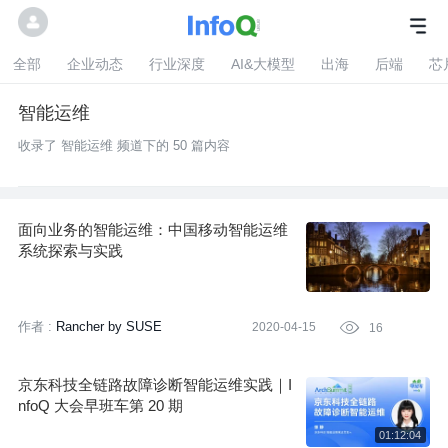
全部
企业动态
行业深度
AI&大模型
出海
后端
芯
智能运维
收录了 智能运维 频道下的 50 篇内容
面向业务的智能运维：中国移动智能运维
系统探索与实践
作者 :
Rancher by SUSE
2020-04-15

16
京东科技全链路故障诊断智能运维实践｜I
nfoQ 大会早班车第 20 期