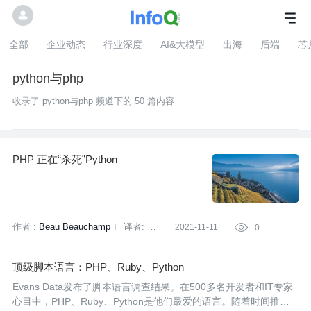
全部
企业动态
行业深度
AI&大模型
出海
后端
芯
python与php
收录了 python与php 频道下的 50 篇内容
PHP 正在“杀死”Python
作者 :
Beau Beauchamp
译者:
2021-11-11

0
核子可乐
策划:
李冬梅
顶级脚本语言：PHP、Ruby、Python
Evans Data发布了脚本语言调查结果。在500多名开发者和IT专家
心目中，PHP、Ruby、Python是他们最爱的语言。随着时间推