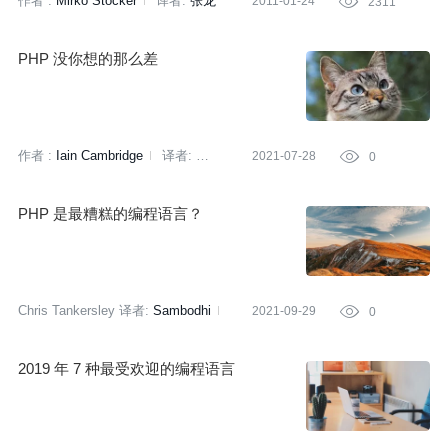
作者 :
Mirko Stocker
译者:
张龙
2011-01-24

2311
PHP 没你想的那么差
作者 :
Iain Cambridge
译者:
2021-07-28

0
张健欣
策划:
刘燕
PHP 是最糟糕的编程语言？
Chris Tankersley
译者:
Sambodhi
2021-09-29

0
策划:
蔡芳芳
2019 年 7 种最受欢迎的编程语言