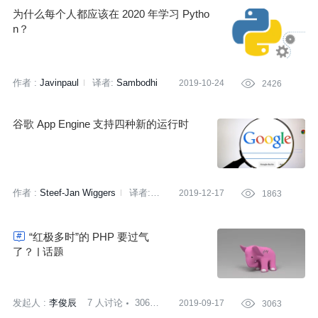
为什么每个人都应该在 2020 年学习 Pytho
n？
作者 :
Javinpaul
译者:
Sambodhi
2019-10-24

2426
策划:
蔡芳芳
谷歌 App Engine 支持四种新的运行时
作者 :
Steef-Jan Wiggers
译者:
2019-12-17

1863
无明

“红极多时”的 PHP 要过气
了？ | 话题
发起人 :
李俊辰
7 人讨论
3063
2019-09-17

3063
次围观