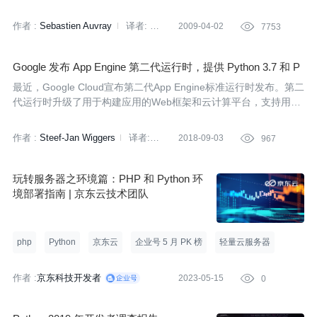
移，企业中脚本语言的应用也发生着变化，这份调查列举出了每种
语言的优缺点。Richard Dice（Perl基金会主席）在近期的采访中
作者 :
Sebastien Auvray
译者:
2009-04-02

7753
表示，脚本语言在企业里面正在呈现上升趋势，不仅仅用于简单任
李剑
务或是原型构建。它们的应用范围更加广阔。
Google 发布 App Engine 第二代运行时，提供 Python 3.7 和 P
HP 7.2 支持
最近，Google Cloud宣布第二代App Engine标准运行时发布。第二
代运行时升级了用于构建应用的Web框架和云计算平台，支持用户
使用最新版本的常用语言、框架和软件库运行Web应用，其中包括
了Python 3.7和PHP 7.2软件库。
作者 :
Steef-Jan Wiggers
译者:
2018-09-03

967
盖磊
玩转服务器之环境篇：PHP 和 Python 环
境部署指南 | 京东云技术团队
php
Python
京东云
企业号 5 月 PK 榜
轻量云服务器
作者 :
京东科技开发者
2023-05-15

0