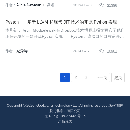
作者 :
Alicia Newman
译者:
2019-08-20

21386
刘雅梦
策划:
陈思
Pyston——基于 LLVM 和现代 JIT 技术的开源 Python 实现
本月初，Kevin Modzelewski在Dropbox技术博客上撰文宣布了他们
正在开发的一款开源Python实现——Pyston。该项目的目标是开发
出一款高性能的Python实现，使Python跻身如C++等传统系统级语
言所统治的领域。
作者 :
臧秀涛
2014-04-21

10961
1
2
3
下一页
尾页
Copyright © 2026, Geekbang Technology Ltd. All rights reserved. 极客邦控
股（北京）有限公司
京 ICP 备 16027448 号 - 5
产品资质