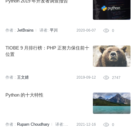
Python 2019 年开发者调查报告
作者 :
JetBrains
译者:
平川
2020-06-07

0
TIOBE 9 月排行榜：PHP 正努力保住前十
位置
作者 :
王文婧
2019-09-12

2747
Python 的十大特性
作者 :
Rupam Choudhary
译者:
2021-12-16

0
Sambodhi
策划:
闫园园