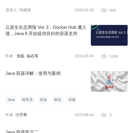
演讲人:
张建锋
2020-02-05

568
云原生生态周报 Vol. 3：Docker Hub 遭入
侵，Java 8 开始提供良好的容器支持
作者 :
张磊
临石等
2019-05-04

5199
Java 容器详解：使用与案例
Java
程序员
容器
面试
后端
作者 :
小万哥
2023-06-04

0
Java 容器学习二