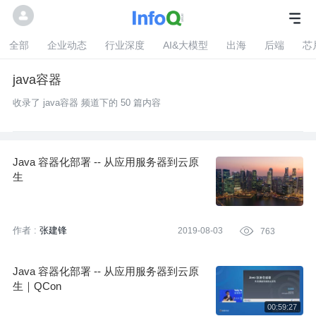
全部
企业动态
行业深度
AI&大模型
出海
后端
芯
java容器
收录了 java容器 频道下的 50 篇内容
Java 容器化部署 -- 从应用服务器到云原
生
作者 :
张建锋
2019-08-03

763
Java 容器化部署 -- 从应用服务器到云原
生｜QCon