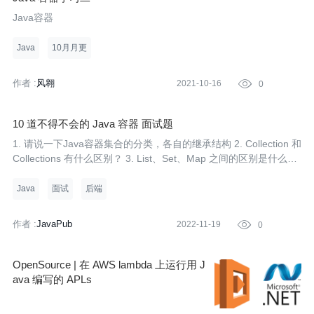
Java容器
Java
10月月更
作者 :
风翱
2021-10-16

0
10 道不得不会的 Java 容器 面试题
1. 请说一下Java容器集合的分类，各自的继承结构 2. Collection 和
Collections 有什么区别？ 3. List、Set、Map 之间的区别是什么？
4. HashMap 和 Hashtable 有什么区别？ 5. 说一下 HashMap 的实
现原理？ 6. 谈谈 ArrayList 和 LinkedList 的区别
Java
面试
后端
作者 :
JavaPub
2022-11-19

0
OpenSource | 在 AWS lambda 上运行用 J
ava 编写的 APLs