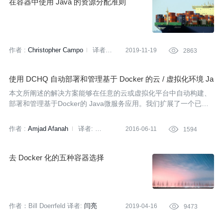
在容器中使用 Java 的资源分配准则
作者 :
Christopher Campo
译者:
2019-11-19

2863
金灵杰
策划:
赵钰莹
使用 DCHQ 自动部署和管理基于 Docker 的云 / 虚拟化环境 Ja
va 微服务
本文所阐述的解决方案能够在任意的云或虚拟化平台中自动构建、
部署和管理基于Docker的 Java微服务应用。我们扩展了一个已有
的转账应用，它包含了事件溯源、CQRS和Docker，实现在13个云
和虚拟化平台上运行和管理这个应用。
作者 :
Amjad Afanah
译者:
2016-06-11

1594
张卫滨
去 Docker 化的五种容器选择
作者：Bill Doerrfeld
译者:
闫亮
2019-04-16

9473