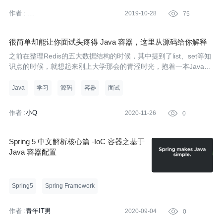
作者 :
2019-10-28

75
亚马逊云科技 (Amazon Web
Services）
很简单却能让你面试头疼得 Java 容器，这里从源码给你解释
清楚
之前在整理Redis的五大数据结构的时候，其中提到了list、set等知
识点的时候，就想起来刚上大学那会的青涩时光，抱着一本Java生
啃得时候得傻样，跟女朋友交流的时候，她说那你怎么不也顺便整
理一下啊，自己也回想以下那个时候咱俩谈恋爱你让我在机房等你
Java
学习
源码
容器
面试
的时候
作者 :
小Q
2020-11-26

0
Spring 5 中文解析核心篇 -IoC 容器之基于
Java 容器配置
Spring5
Spring Framework
作者 :
青年IT男
2020-09-04

0