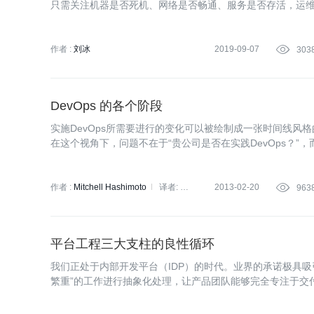
只需关注机器是否死机、网络是否畅通、服务是否存活，运
作者 :
刘冰
2019-09-07

303
DevOps 的各个阶段
实施DevOps所需要进行的变化可以被绘制成一张时间线风
在这个视角下，问题不在于“贵公司是否在实践DevOps？”，
作者 :
Mitchell Hashimoto
译者:
2013-02-20

963
康锦龙
平台工程三大支柱的良性循环
我们正处于内部开发平台（IDP）的时代。业界的承诺极具吸
繁重”的工作进行抽象化处理，让产品团队能够完全专注于交