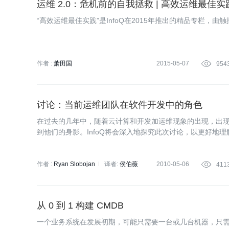
运维 2.0：危机前的自我拯救 | 高效运维最佳实践
“高效运维最佳实践”是InfoQ在2015年推出的精品专栏，由
作者 :
萧田国
2015-05-07

954
讨论：当前运维团队在软件开发中的角色
在过去的几年中，随着云计算和开发加运维现象的出现，出
到他们的身影。InfoQ将会深入地探究此次讨论，以更好地
作者 :
Ryan Slobojan
译者:
侯伯薇
2010-05-06

411
从 0 到 1 构建 CMDB
一个业务系统在发展初期，可能只需要一台或几台机器，只