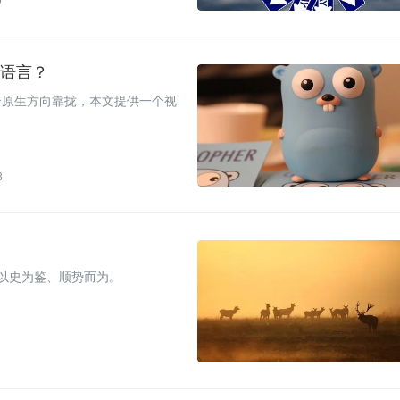
9
 语言？
云原生方向靠拢，本文提供一个视
3
以史为鉴、顺势而为。