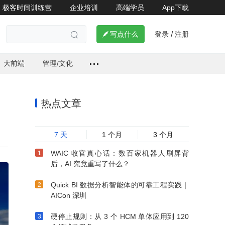
极客时间训练营
企业培训
高端学员
App下载
登录
注册


写点什么
/

大前端
管理/文化
热点文章
7 天
1 个月
3 个月
WAIC 收官真心话：数百家机器人刷屏背
后，AI 究竟重写了什么？
Quick BI 数据分析智能体的可靠工程实践｜
AICon 深圳
硬停止规则：从 3 个 HCM 单体应用到 120