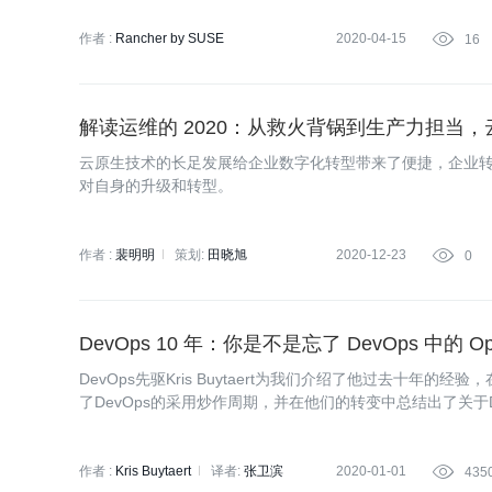
作者 :
Rancher by SUSE
2020-04-15

16
解读运维的 2020：从救火背锅到生产力担当
云原生技术的长足发展给企业数字化转型带来了便捷，企业
对自身的升级和转型。
作者 :
裴明明
策划:
田晓旭
2020-12-23

0
DevOps 10 年：你是不是忘了 DevOps 中的 Op
DevOps先驱Kris Buytaert为我们介绍了他过去十年的
了DevOps的采用炒作周期，并在他们的转变中总结出了关于D
作者 :
Kris Buytaert
译者:
张卫滨
2020-01-01

435