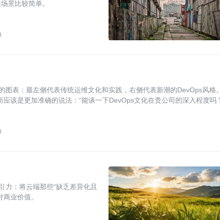
维场景比较简单。
8
格的图表：最左侧代表传统运维文化和实践，右侧代表新潮的DevOps风格
而应该是更加准确的说法：“能谈一下DevOps文化在贵公司的深入程度吗？
8
引力：将云端那些“缺乏差异化且
付商业价值。