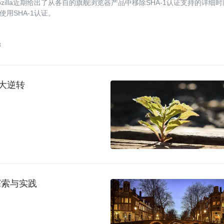
t和Mozilla近期给出了从各自的旗舰浏览器产品中移除SHA-1认证支持的详细时
使用SHA-1认证。
3
的大逆转
探索与实践