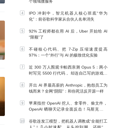
个领域微服务
IPO 冲刺中，智元机器人核心班底“华为
化”：前谷歌科学家从合伙人名单消失
92% 工程师都在用 AI 后，Uber 开始给 AI
“限额”了
不碰核心代码、把 7-Zip 压缩速度提高
97%：一个“外行”与 AI 的极致优化实验
近 300 万人围观卡帕西亲测 Opus 5：两小
时写完 5500 行代码， 却连自己写的游戏都
玩不了
开出 AI 界最高薪的 Anthropic，抱怨员工为
钱而来？全网“阴阳”：和你死活反开源一样
苹果指控 OpenAI 挖人、拿零件、偷文件，
OpenAI 晒聊天记录全面反击！马斯克：别
信 OpenAI
谷歌连发三模型，把机器人调教成“全能打工
人”！几小时速配、从头控到脚，还能“组