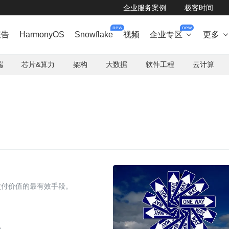
企业服务案例
极客时间
new
new
报告
HarmonyOS
Snowflake
视频
企业专区
更多

端
芯片&算力
架构
大数据
软件工程
云计算
？
交付价值的最有效手段。