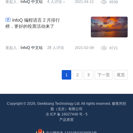
发起人 :
InfoQ 中文站
4 人讨论
2021-04-12

6539
6539 次围观

InfoQ 编程语言 2 月排行
榜，更好的投票活动来了
发起人 :
InfoQ 中文站
28 人讨论
2021-02-09

8721
8721 次围观
1
2
3
下一页
尾页
Copyright © 2026, Geekbang Technology Ltd. All rights reserved. 极客邦控
股（北京）有限公司
京 ICP 备 16027448 号 - 5
产品资质