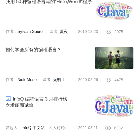
我用 50 种编程语言写的“Hello,World!”程序
作者 :
Sylvain Saurel
译者:
夏夜
2019-12-23

3975
策划:
万佳
如何学会所有的编程语言？
作者 :
Nick Mose
译者:
无明
2020-02-26

4475
策划:
小智

InfoQ 编程语言 3 月排行榜
之求职面试篇
发起人 :
InfoQ 中文站
8 人讨论
2021-03-11

6332
6332 次围观