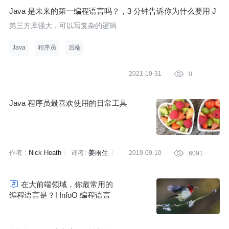
Java 是未来的第一编程语言吗？，3 分钟告诉你为什么要用 J
ava 开发高频交易系统
第三方库强大，可以写复杂的逻辑
Java
程序员
后端
2021-10-31

0
Java 程序员最喜欢使用的日常工具
作者 :
Nick Heath
译者:
姜雨生
2019-09-10

6091
策划:
王文婧

在大前端领域，你最常用的
编程语言是？| InfoQ 编程语言
4 月排行榜