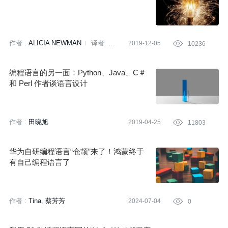
作者 :
ALICIA NEWMAN
译者:
2019-12-05

10236
核子可乐
策划:
赵钰莹
编程语言的另一面：Python、Java、C＃
和 Perl 作者谈语言设计
作者 :
田晓旭
2019-04-25

11803
华为自研编程语言“仓颉”来了！鸿蒙终于
有自己编程语言了
作者 :
Tina
蔡芳芳
2024-07-04

0