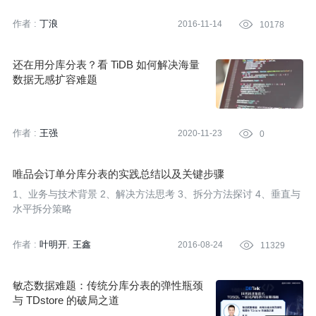
聊聊水平分库分表的一些技巧。
作者 :
丁浪
2016-11-14

10178
还在用分库分表？看 TiDB 如何解决海量
数据无感扩容难题
作者 :
王强
2020-11-23

0
唯品会订单分库分表的实践总结以及关键步骤
1、业务与技术背景 2、解决方法思考 3、拆分方法探讨 4、垂直与
水平拆分策略
作者 :
叶明开
王鑫
2016-08-24

11329
敏态数据难题：传统分库分表的弹性瓶颈
与 TDstore 的破局之道