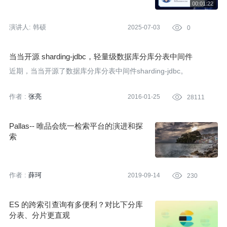
演讲人:
韩硕
2025-07-03

0
当当开源 sharding-jdbc，轻量级数据库分库分表中间件
近期，当当开源了数据库分库分表中间件sharding-jdbc。
作者 :
张亮
2016-01-25

28111
Pallas-- 唯品会统一检索平台的演进和探
索
作者 :
薛珂
2019-09-14

230
ES 的跨索引查询有多便利？对比下分库
分表、分片更直观