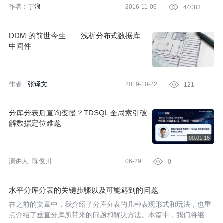
方面也面临着一些挑战。让人感到担忧的是，他们系统真的就需
作者 :
丁浪
2016-11-06

44083
要“分库分表”了吗？“分库分表”有那么容易实践吗？为此，笔者整理
了分库分表中可能遇到的一些问题，并结合以往经验介绍了对应的
解决思路和建议。
DDM 的前世今生——浅析分布式数据库
中间件
作者 :
张译文
2019-10-22

121
分库分表后查询变慢？TDSQL 全局索引破
解数据定位难题
演讲人:
陈俊川
06-29

0
水平分库分表的关键步骤以及可能遇到的问题
在之前的文章中，我介绍了分库分表的几种表现形式和玩法，也重
点介绍了垂直分库所带来的问题和解决方法。本篇中，我们将继续