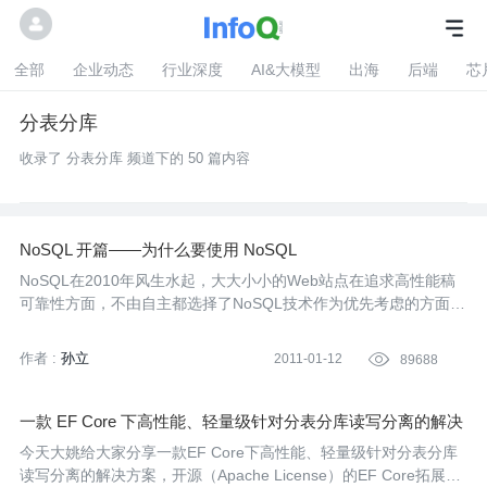
全部
企业动态
行业深度
AI&大模型
出海
后端
芯
分表分库
收录了 分表分库 频道下的 50 篇内容
NoSQL 开篇——为什么要使用 NoSQL
NoSQL在2010年风生水起，大大小小的Web站点在追求高性能稿
可靠性方面，不由自主都选择了NoSQL技术作为优先考虑的方面。
今年伊始，InfoQ中文站有幸邀请到凤凰网的孙立先生，为大家分
享他之于NoSQL方面的经验和体会。本文为专栏的开篇，从整体上
作者 :
孙立
2011-01-12

89688
介绍了NoSQL。
一款 EF Core 下高性能、轻量级针对分表分库读写分离的解决
方案
今天大姚给大家分享一款EF Core下高性能、轻量级针对分表分库
读写分离的解决方案，开源（Apache License）的EF Core拓展程