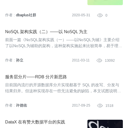
作者 :
dbaplus社群
2020-05-31

0
NoSQL 架构实践（二）——以 NoSQL 为主
前面一篇《NoSQL架构实践（一）——以NoSQL为辅》主要介绍
了以NoSQL为辅助的架构，这种架构实施起来比较简单，易于理
解，由于其中也使用了传统的关系数据库，让开发者更容易控制No
SQL带来的风险。接下来我们继续深入下去，换另外一个角度，“以
作者 :
孙立
2011-03-11

13092
NoSQL为主”来架构系统。
服务层分片——RDB 分片新思路
目前国内流行的开源数据库分片实现都基于 SQL 的改写、分发与
结果归并。但这种实现存在一些无法避免的缺陷，本文试图说明白
这些缺陷的由来及提供一个传统数据库分片实现的新思路。
作者 :
许德佑
2017-09-25

1518
DataX 在有赞大数据平台的实践