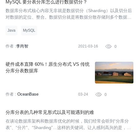
MySQL 要分表分库怎么进行数据切分？
数据库分布式核心内容无非就是数据切分（Sharding）以及切分后
对数据的定位、整合。数据切分就是将数据分散存储到多个数据库
中，使得单一数据库中的数据量变小，通过扩充主机的数量缓解单
一数据库的性能问题，从而达到提升数据库操作性能的目的。
Java
MySQL
作者 :
李尚智
2021-03-16

0
硬件成本直降 60%！原生分布式 VS 传统
分库分表数据库
作者 :
OceanBase
03-24

0
分库分表的几种常见形式以及可能遇到的难
在谈论数据库架构和数据库优化的时候，我们经常会听到“分库分
表”、“分片”、“Sharding”…这样的关键词。让人感到高兴的是，这
些朋友所服务的公司业务量正在（或者即将面临）高速增长，技术