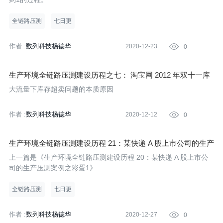
全链路压测
七日更
作者 :
数列科技杨德华
2020-12-23

0
生产环境全链路压测建设历程之七： 淘宝网 2012 年双十一库
存超卖问题的本质
大流量下库存超卖问题的本质原因
作者 :
数列科技杨德华
2020-12-12

0
生产环境全链路压测建设历程 21：某快递 A 股上市公司的生产
压测案例之彩蛋 2 前言
上一篇是《生产环境全链路压测建设历程 20：某快递 A 股上市公
司的生产压测案例之彩蛋1》
全链路压测
七日更
作者 :
数列科技杨德华
2020-12-27

0