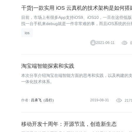
干货|一款实用 iOS 云真机的技术架构是如何搭
目前，市场上有很多App支持iOS9、iOS10，一旦在这些
找一台手机来debug就是一件非常难的事，而且iOS系统的
还是日常的兼容性，都需要有更全面的机型去做兼容性测试
ios
2021-06-11

淘宝端智能探索和实践
本次分享介绍淘宝在端智能方面的思考和实践，以及构建的
一体化技术体系。
作者 :
吕承飞（吕行）
2019-08-31

217
移动开发十周年：开源节流，创造新生态