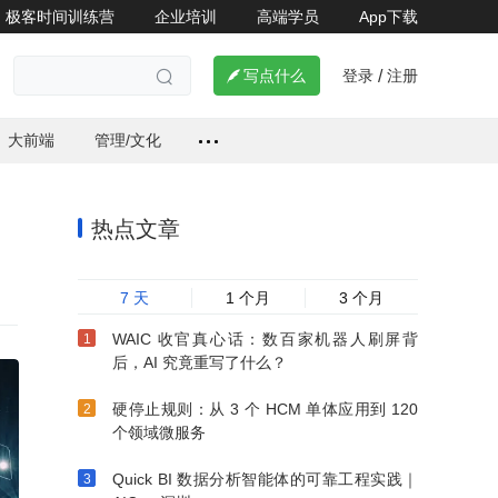
极客时间训练营
企业培训
高端学员
App下载
登录
注册


写点什么
/

大前端
管理/文化
热点文章
7 天
1 个月
3 个月
WAIC 收官真心话：数百家机器人刷屏背
后，AI 究竟重写了什么？
硬停止规则：从 3 个 HCM 单体应用到 120
个领域微服务
Quick BI 数据分析智能体的可靠工程实践｜