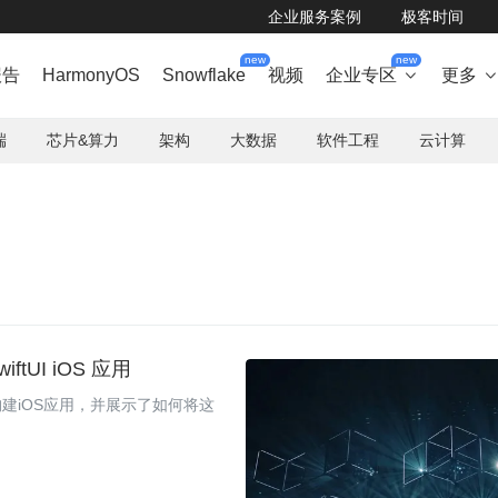
企业服务案例
极客时间
new
new
报告
HarmonyOS
Snowflake
视频
企业专区
更多

端
芯片&算力
架构
大数据
软件工程
云计算
ftUI iOS 应用
来构建iOS应用，并展示了如何将这