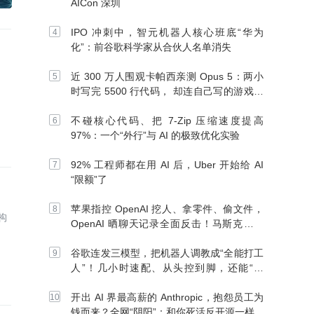
AICon 深圳
IPO 冲刺中，智元机器人核心班底“华为
化”：前谷歌科学家从合伙人名单消失
近 300 万人围观卡帕西亲测 Opus 5：两小
时写完 5500 行代码， 却连自己写的游戏都
玩不了
不碰核心代码、把 7-Zip 压缩速度提高
97%：一个“外行”与 AI 的极致优化实验
92% 工程师都在用 AI 后，Uber 开始给 AI
“限额”了
苹果指控 OpenAI 挖人、拿零件、偷文件，
构
OpenAI 晒聊天记录全面反击！马斯克：别
信 OpenAI
谷歌连发三模型，把机器人调教成“全能打工
人”！几小时速配、从头控到脚，还能“组
团”开干
开出 AI 界最高薪的 Anthropic，抱怨员工为
钱而来？全网“阴阳”：和你死活反开源一样