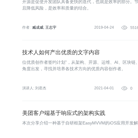
开源是促使开发团队具备更快的迭代，也就是效率的部分。
且降低风险，是效率和质量的结合。
作者 :
臧成威
王志宇
2019-04-24

551
技术人如何产出优质的文字内容
位优质创作者签约计划”，从架构、开源、运维、AI、区块链
角度出发，寻找并培养各技术方向的优质内容创作者。
演讲人:
刘君杰
2021-04-01

0
美团客户端基于响应式的架构实践
本次分享介绍一种基于自研框架EasyMVVM的iOS应用开发