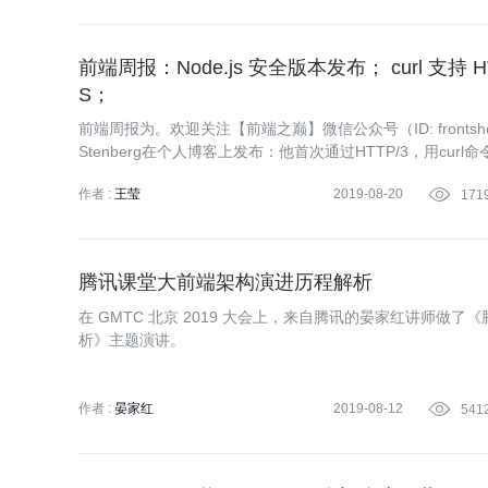
前端周报：Node.js 安全版本发布； curl 支持 H
S；
前端周报为。欢迎关注【前端之巅】微信公众号（ID: front
Stenberg在个人博客上发布：他首次通过HTTP/3，用cur
作者 :
王莹
2019-08-20

171
腾讯课堂大前端架构演进历程解析
在 GMTC 北京 2019 大会上，来自腾讯的晏家红讲师做
析》主题演讲。
作者 :
晏家红
2019-08-12

541