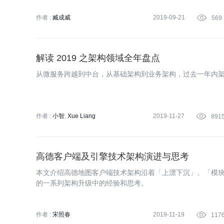
作者 :
臧成威
2019-09-21

569
解读 2019 之架构领域全年盘点
从微服务跨越到中台，从基础架构到业务架构，过去一年内
作者 :
小智
Xue Liang
2019-11-27

891
高德客户端及引擎技术架构演进与思考
本文介绍高德地图客户端技术架构沿着「上漂下沉」、「模块化
的一系列架构升级中的经验和思考。
作者 :
宋照春
2019-11-19

117