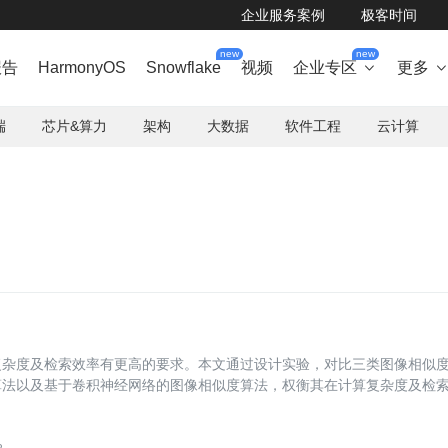
企业服务案例
极客时间
new
new
报告
HarmonyOS
Snowflake
视频
企业专区
更多

端
芯片&算力
架构
大数据
软件工程
云计算
复杂度及检索效率有更高的要求。本文通过设计实验，对比三类图像相似
算法以及基于卷积神经网络的图像相似度算法，权衡其在计算复杂度及检
，SIFT特征描述生成指纹，作为端上的图像相似度计算模型。