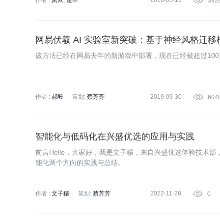
作者 :
岚依
楚丰
2018-05-13

392
网易伏羲 AI 实验室新突破：基于神经风格迁
该方法已经在网易去年的新游戏中部署，现在已经被超过10
作者 :
郝毅
策划:
蔡芳芳
2019-09-30

604
智能化与低码化在兴盛优选的应用与实践
前言Hello，大家好，我是文子穰，来自兴盛优选体验技术
能化两个方向的实践与总结。
作者 :
文子穰
策划:
蔡芳芳
2022-11-28

0