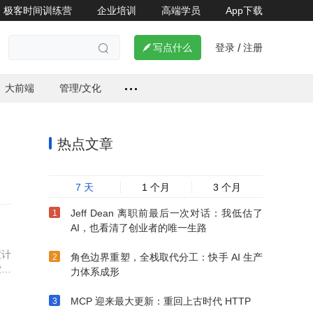
极客时间训练营
企业培训
高端学员
App下载
登录
注册


写点什么
/

大前端
管理/文化
热点文章
7 天
1 个月
3 个月
Jeff Dean 离职前最后一次对话：我低估了
AI，也看清了创业者的唯一生路
度计
角色边界重塑，全栈取代分工：快手 AI 生产
索效
力体系成形
MCP 迎来最大更新：重回上古时代 HTTP