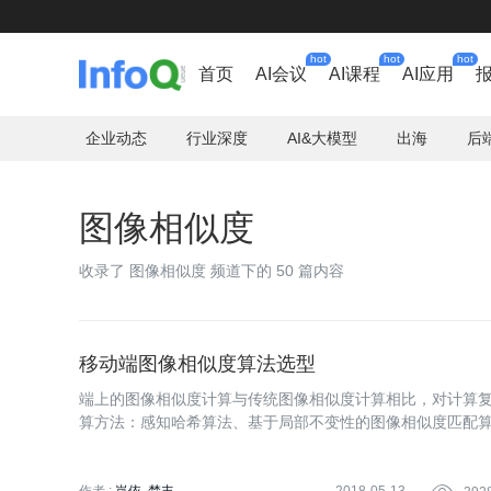
hot
hot
hot
首页
AI会议
AI课程
AI应用
企业动态
行业深度
AI&大模型
出海
后
图像相似度
收录了 图像相似度 频道下的 50 篇内容
移动端图像相似度算法选型
端上的图像相似度计算与传统图像相似度计算相比，对计算
算方法：感知哈希算法、基于局部不变性的图像相似度匹配
率方面的优劣，最终选取 Hessian Affine进行特征提取