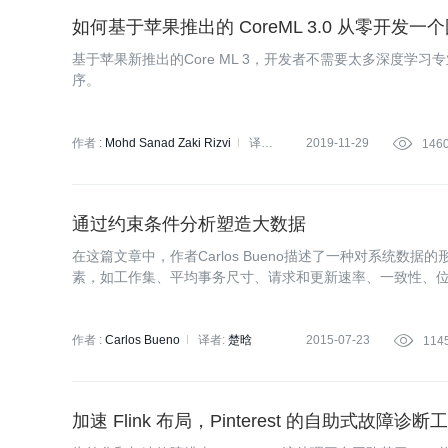
如何基于苹果推出的 CoreML 3.0 从零开发
基于苹果新推出的Core ML 3，开发者不需要太多深度学习
序。
作者 :
Mohd Sanad Zaki Rizvi
译者:
2019-11-29

146
夏夜
策划:
蔡芳芳
通过约束条件分析塑造大数据
在这篇文章中，作者Carlos Bueno描述了一种对系统
素，如工作集、平均事务尺寸、请求和更新速率、一致性、
细节进行了讨论。
作者 :
Carlos Bueno
译者:
楚晗
2015-07-23

114
加速 Flink 布局，Pinterest 的自助式故障诊