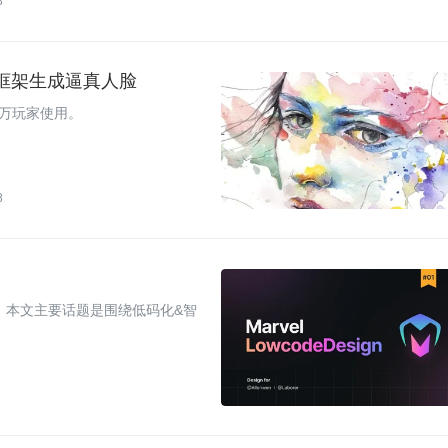
8
移框架生成逼真人脸
0万玩家使用。
8
部，本文主要话题是围绕低码化&智