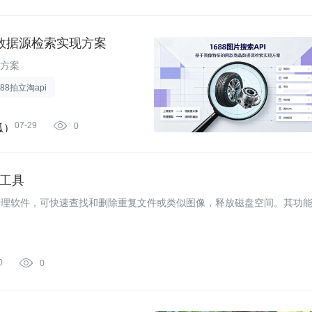
品数据源检索实现方案
现方案
688拍立淘api
07-29

0
狐）
查找工具
 设计的重复文件清理软件，可快速查找和删除重复文件或类似图像，释放磁盘空间。其功
0

0