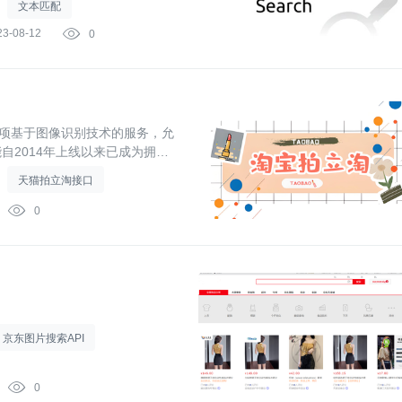
文本匹配
23-08-12

0
一项基于图像识别技术的服务，允
2014年上线以来已成为拥有
度学习算法与计算机视觉技术
天猫拍立淘接口

0
京东图片搜索API

0