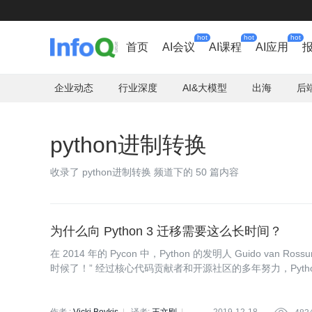
hot
hot
hot
首页
AI会议
AI课程
AI应用
企业动态
行业深度
AI&大模型
出海
后
python进制转换
收录了 python进制转换 频道下的 50 篇内容
为什么向 Python 3 迁移需要这么长时间？
在 2014 年的 Pycon 中，Python 的发明人 Guido van Ros
时候了！” 经过核心代码贡献者和开源社区的多年努力，Python
onclock.org 的说法，2020 年 1 月 1 日是支持 Pytho
ython3 迁移的一些公司来说，这将不是问题。但是，出于