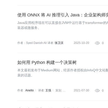
使用 ONNX 将 AI 推理引入 Java：企业架构
Java应用程序现在可以直接在JVM中运行基于transformer的
装器或微服务。
作者：Syed Danish Ali
译者:
张卫滨
2025-10-20

0
如何用 Python 构建一个决策树
本文最初发布于Medium网站，经原作者授权由InfoQ中文
衰的话题。
作者 :
Anello
译者:
王强
策划:
2021-07-30

0
刘燕