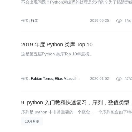
不会出现问题？Python对编码的处理是怎样的？为了搞清楚
以此篇，纪念那些年调过的编码bug。
作者 :
行者
2019-09-25

184
2019 年度 Python 类库 Top 10
这是第五届Python 类库Top 10年度榜。
作者 :
Fabián Torres
Elías Masquil
2020-01-02

378
Alan Descoins
Germán Hoffman
译者:
冬雨
策划:
刘燕
9. python 入门教程快速复习，序列，数
序列是 python 中非常重要的一个概念，一个序列包含如下
10月月更