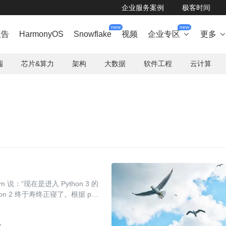
企业服务案例
极客时间
new
new
报告
HarmonyOS
Snowflake
视频
企业专区
更多

端
芯片&算力
架构
大数据
软件工程
云计算
sum 说：“现在是进入 Python 3 的
 2 终于寿终正寝了。根据 pyth
n 2 的截止日期。对于几年前已经做出 P
多种原因，很多公司都不会在短期