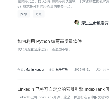
在网络安全、协议分析和网络调试领域，十六进制数据包常用于存储
e）格式是分析网络流量的重要一步。
pcap
月更
穿过生命散发芬
如何利用 Python 编写高质量软件
代码光是能正常运行，还远远不够。
作者 :
Martin Kondor
译者:
核子可乐
2019-08-21

927
策划:
王文婧
LinkedIn 已将可自定义的索引引擎 IndexTank 
LinkedIn已将IndexTank开源，这是一种运行在云