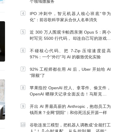
个领域微服务
IPO 冲刺中，智元机器人核心班底“华为
化”：前谷歌科学家从合伙人名单消失
近 300 万人围观卡帕西亲测 Opus 5：两小
时写完 5500 行代码， 却连自己写的游戏都
玩不了
不碰核心代码、把 7-Zip 压缩速度提高
97%：一个“外行”与 AI 的极致优化实验
92% 工程师都在用 AI 后，Uber 开始给 AI
“限额”了
苹果指控 OpenAI 挖人、拿零件、偷文件，
OpenAI 晒聊天记录全面反击！马斯克：别
信 OpenAI
开出 AI 界最高薪的 Anthropic，抱怨员工为
钱而来？全网“阴阳”：和你死活反开源一样
谷歌连发三模型，把机器人调教成“全能打工
人”！几小时速配、从头控到脚，还能“组