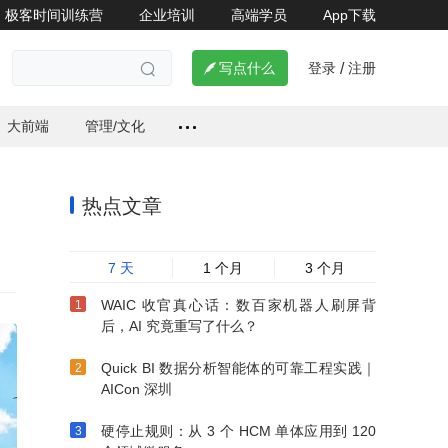
极客时间训练营
企业培训
高端学员
App下载
登录
注册


写点什么
/

大前端
管理/文化
热点文章
7 天
1 个月
3 个月
WAIC 收官真心话：数百家机器人刷屏背
后，AI 究竟重写了什么？
Quick BI 数据分析智能体的可靠工程实践｜
AICon 深圳
硬停止规则：从 3 个 HCM 单体应用到 120