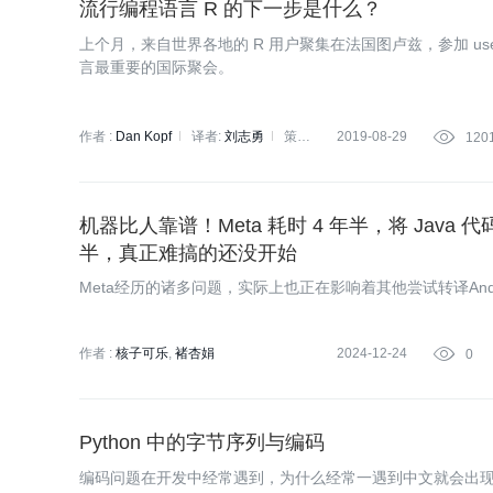
流行编程语言 R 的下一步是什么？
上个月，来自世界各地的 R 用户聚集在法国图卢兹，参加 useR! 
言最重要的国际聚会。
作者 :
Dan Kopf
译者:
刘志勇
策
2019-08-29

120
划:
王文婧
机器比人靠谱！Meta 耗时 4 年半，将 Java 代
半，真正难搞的还没开始
Meta经历的诸多问题，实际上也正在影响着其他尝试转译And
作者 :
核子可乐
褚杏娟
2024-12-24

0
Python 中的字节序列与编码
编码问题在开发中经常遇到，为什么经常一遇到中文就会出