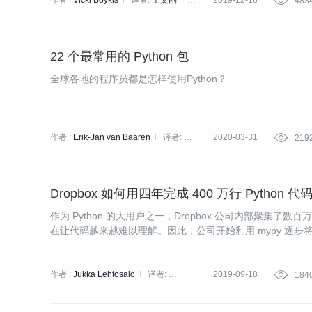
内进行 Python2 迁移。
作者 :
Vicki Boykis
译者:
王文刚
2019-12-18

483
策划:
小智
22 个最常用的 Python 包
全球各地的程序员都是怎样使用Python？
作者 :
Erik-Jan van Baaren
译者:
2020-03-31

219
王强
策划:
万佳
Dropbox 如何用四年完成 400 万行 Python 
作为 Python 的大用户之一，Dropbox 公司内部聚集了数百万
在让代码越来越难以理解。因此，公司开始利用 mypy 逐
得到了充分验证，但整个过程充满了各种错误和失败。本文，Dr
研究到实践的 Python 静态检查全过程，以期对各位开发者
作者 :
Jukka Lehtosalo
译者:
2019-09-18

184
核子可乐
策划:
赵钰莹