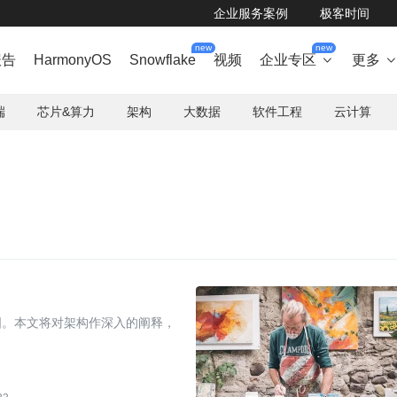
企业服务案例
极客时间
new
new
报告
HarmonyOS
Snowflake
视频
企业专区
更多

端
芯片&算力
架构
大数据
软件工程
云计算
图。本文将对架构作深入的阐释，