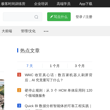
极客时间训练营
企业培训
高端学员
App下载
登录
注册


写点什么
/

大前端
管理/文化
热点文章
7 天
1 个月
3 个月
WAIC 收官真心话：数百家机器人刷屏背
后，AI 究竟重写了什么？
硬停止规则：从 3 个 HCM 单体应用到 120
个领域微服务
Quick BI 数据分析智能体的可靠工程实践｜