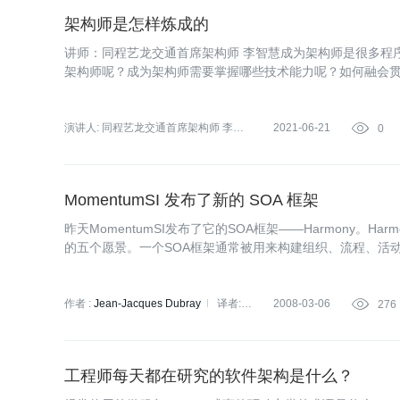
架构师是怎样炼成的
讲师：同程艺龙交通首席架构师 李智慧成为架构师是很多程序员的梦想，那么如何才能成为
架构师呢？成为架构师需要掌握哪些技术能力呢？如何融会
到自己的架构设计中呢？其实，看似纷繁复杂的各种知识技
想。
演讲人:
同程艺龙交通首席架构师 李智
2021-06-21

0
慧
MomentumSI 发布了新的 SOA 框架
昨天MomentumSI发布了它的SOA框架——Harmony
的五个愿景。一个SOA框架通常被用来构建组织、流程、活
作者 :
Jean-Jacques Dubray
译者:
2008-03-06

276
王锐
工程师每天都在研究的软件架构是什么？