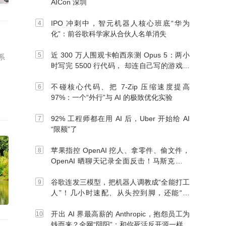
AICon 深圳
IPO 冲刺中，智元机器人核心班底“华为
化”：前谷歌科学家从合伙人名单消失
近 300 万人围观卡帕西亲测 Opus 5：两小
系
时写完 5500 行代码， 却连自己写的游戏都
玩不了
不碰核心代码、把 7-Zip 压缩速度提高
97%：一个“外行”与 AI 的极致优化实验
92% 工程师都在用 AI 后，Uber 开始给 AI
“限额”了
苹果指控 OpenAI 挖人、拿零件、偷文件，
OpenAI 晒聊天记录全面反击！马斯克：别
信 OpenAI
谷歌连发三模型，把机器人调教成“全能打工
人”！几小时速配、从头控到脚，还能“组
团”开干
开出 AI 界最高薪的 Anthropic，抱怨员工为
钱而来？全网“阴阳”：和你死活反开源一样