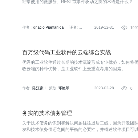
经常使用的微服务、REST或事件驱动之类的术语是什么？
作者 :
Ignacio Piantanida
译者:
2019-12-31

199
王文刚
百万级代码工业软件的云端综合实战
优秀的工业软件通过长期的技术沉淀形成专业优势，如何将
收云端的种种优势，是工业软件上云重点考虑的因素。
作者 :
陈江豪
策划:
邓艳琴
2023-02-28

0
务实的技术债务管理
关于技术债务的识别和解决问题往往退居二线，因为开发团
发和技术债务偿还之间的平衡的必要性，并概述软件项目可