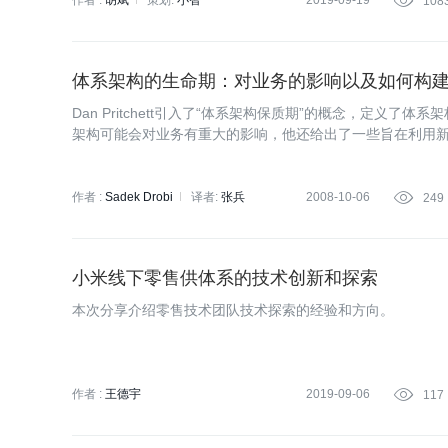
作者 :
胡斌
策划:
小智
2019-09-19

108
体系架构的生命期：对业务的影响以及如何构
Dan Pritchett引入了“体系架构保质期”的概念，定
架构可能会对业务有重大的影响，他还给出了一些旨在利用
作者 :
Sadek Drobi
译者:
张兵
2008-10-06

249
小米线下零售供体系的技术创新和探索
本次分享介绍零售技术团队技术探索的经验和方向。
作者 :
王德宇
2019-09-06

117