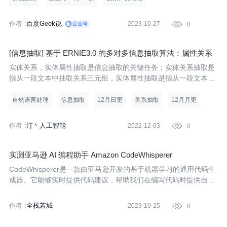
作者 :
百度Geek说
2023-10-27

0
[信息抽取] 基于 ERNIE3.0 的多对多信息抽取算法：属性关系
抽取
实体关系，实体属性抽取是信息抽取的关键任务；实体关系抽取是
指从一段文本中抽取关系三元组，实体属性抽取是指从一段文本中
抽取属性三元组；信息抽取一般分以下几种情况一对一，一对多，
多对一，多对多的情况：
自然语言处理
信息抽取
12月日更
关系抽取
12月月更
作者 :
汀丶人工智能
2022-12-03

0
实测亚马逊 AI 编程助手 Amazon CodeWhisperer
CodeWhisperer是一款由亚马逊开发的基于机器学习的通用代码生
成器。它能够实时提供代码建议，帮助我们在编写代码时提供自动
化的建议。通过分析我们现有的代码和注释，它可以生成各种大小
和范围的个性化建议，从单行代码建议到完整的函数。此外，Code
作者 :
全栈若城
2023-10-25

0
Whispere