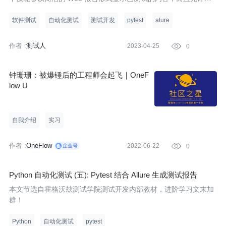
与开发过程的每个人从测试的日常执行中提取最大限度的有用信
息。同时支持多种语言包括 Java、Python、JavaScript、Ruby.....
软件测试
自动化测试
测试开发
pytest
alure
作者 :
测试人
2023-04-25

0
钟珊珊：被爆锤后的工程师会起飞｜OneF
low U
自我介绍
实习
作者 :
OneFlow
2022-06-22

0
Python 自动化测试 (五): Pytest 结合 Allure 生成测试报告
本文节选自霍格沃玆测试学院测试开发内部教材，进阶学习文末加
群！
Python
自动化测试
pytest