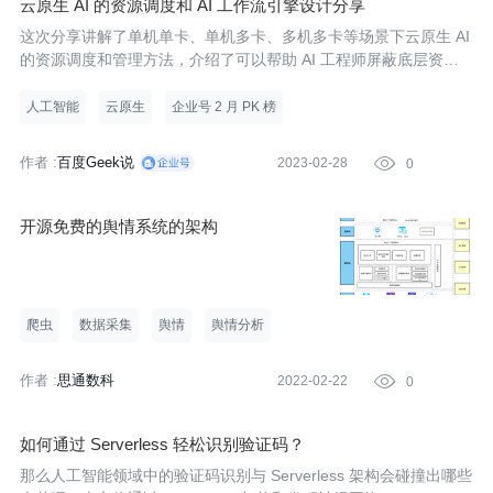
云原生 AI 的资源调度和 AI 工作流引擎设计分享
这次分享讲解了单机单卡、单机多卡、多机多卡等场景下云原生 AI
的资源调度和管理方法，介绍了可以帮助 AI 工程师屏蔽底层资源复
杂性、无缝对接 AI 任务与 AI 资源的 AI 工作流引擎 PaddleFlow 的
技术架构和产品细节。
人工智能
云原生
企业号 2 月 PK 榜
作者 :
百度Geek说
2023-02-28

0
开源免费的舆情系统的架构
爬虫
数据采集
舆情
舆情分析
作者 :
思通数科
2022-02-22

0
如何通过 Serverless 轻松识别验证码？
那么人工智能领域中的验证码识别与 Serverless 架构会碰撞出哪些