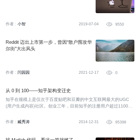
作者 :
小智
2019-07-04

9550
Reddit 迈出上市第一步，曾因“散户围攻华
尔街”大出风头
作者 :
闫园园
2021-12-17

0
从 0 到 100——知乎架构变迁史
知乎在规模上是仅次于百度贴吧和豆瓣的中文互联网最大的UGC
(用户生成内容)社区。创业三年，目前知乎的注册用户超过1100
万，每个月有超过8000万人使用，每个月网站的PV超过2.2亿。在
ArchSummit北京2014大会上，知乎联合创始人兼 CTO 李申申带
作者 :
臧秀涛
2014-12-31

95398
来了知乎创业三年多来的首次全面技术分享。
找 Matlab 代码，看这一篇就够了