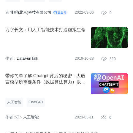
作
者
测吧(北京)科技有限公司
2022-09-06

0
:
万字长文：用人工智能技术打造虚拟生命
作者 :
DataFunTalk
2019-10-28

820
带你简单了解 Chatgpt 背后的秘密：大语
言模型所需要条件（数据算法算力）以及
其当前阶段的缺点局限性
人工智能
ChatGPT
作者 :
汀丶人工智能
2023-05-11

0