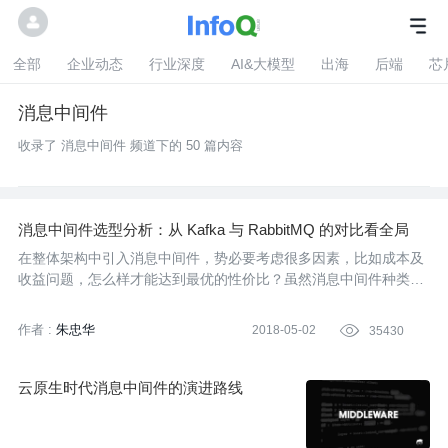
全部
企业动态
行业深度
AI&大模型
出海
后端
芯
消息中间件
收录了 消息中间件 频道下的 50 篇内容
消息中间件选型分析：从 Kafka 与 RabbitMQ 的对比看全局
在整体架构中引入消息中间件，势必要考虑很多因素，比如成本及
收益问题，怎么样才能达到最优的性价比？虽然消息中间件种类繁
多，但是各自都有各自的侧重点，选择合适自己、扬长避短无疑是
最好的方式。如果你对此感到无所适从，本文或许可以参考一二。
作者 :
朱忠华
2018-05-02

35430
云原生时代消息中间件的演进路线