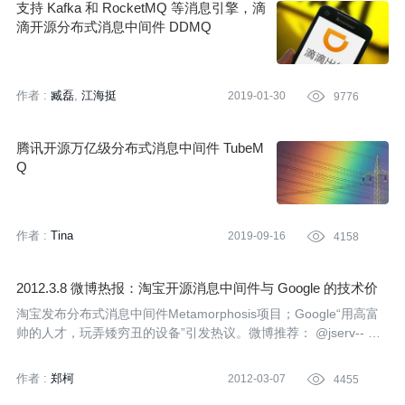
支持 Kafka 和 RocketMQ 等消息引擎，滴
滴开源分布式消息中间件 DDMQ
作者 :
臧磊
江海挺
2019-01-30

9776
腾讯开源万亿级分布式消息中间件 TubeM
Q
作者 :
Tina
2019-09-16

4158
2012.3.8 微博热报：淘宝开源消息中间件与 Google 的技术价
值观
淘宝发布分布式消息中间件Metamorphosis项目；Google“用高富
帅的人才，玩弄矮穷丑的设备”引发热议。微博推荐： @jserv-- ，
黄敬群，台湾0xlab.org的联合创始人，对基于ARM的嵌入式虚拟化
技术有深入了解。
作者 :
郑柯
2012-03-07

4455