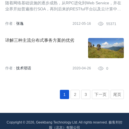
随着网络基础设施的逐步成熟，从RPC进化到Web Service，并在
业界开始普遍推行SOA，再到后来的RESTful平台以及云计算中的P
aaS与SaaS概念的推广，分布式架构在企业应用中开始呈现出不同
的风貌，然而殊途同归，这些分布式架构的目标仍然是希望回到建
作者 :
张逸
2012-05-16

55371
造巴别塔的时代，系统之间的交流不再为不同语言与平台的隔阂而
产生障碍。正如Martin Fowler在《企业集成模式》一书的序中写
道：“集成之所以重要是因为相互独立的应用是没有生命力的。我们
详解三种主流分布式事务方案的优劣
需要一种技术能将在设计时并未考虑互操作的应用集成起来，打破
它们之间的隔阂，获得比单个应用更多的效益”。这或许是分布式架
构存在的主要意义。
作者 :
技术琐话
2020-04-26

0
1
2
3
下一页
尾页
Copyright © 2026, Geekbang Technology Ltd. All rights reserved. 极客邦控
股（北京）有限公司