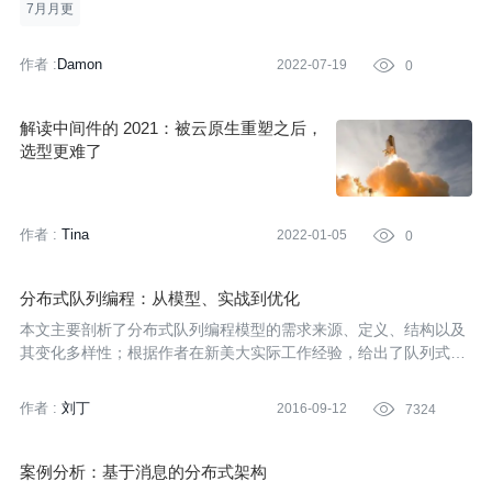
这个时候，可能对于工作人员来说，是一件非常头痛的事情。消息
7月月更
中间件，英
作者 :
Damon
2022-07-19

0
解读中间件的 2021：被云原生重塑之后，
选型更难了
作者 :
Tina
2022-01-05

0
分布式队列编程：从模型、实战到优化
本文主要剖析了分布式队列编程模型的需求来源、定义、结构以及
其变化多样性；根据作者在新美大实际工作经验，给出了队列式编
程在分布式环境下的一些具体应用。
作者 :
刘丁
2016-09-12

7324
案例分析：基于消息的分布式架构