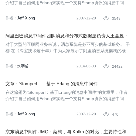
介绍了自己如何用Erlang来实现一个支持Stomp协议的消息中间
件。得益于Erlang/OTP的支持，整个实现过程相当轻松，而且充满
了惊喜和乐趣。
作者 :
Jeff Xiong
2007-12-20

3549
阿里巴巴消息中间件团队消息和分布式数据层负责人王晶昱：
消息系统架构与变迁
对于大型的互联网业务来说，消息系统是必不可少的基础服务。 子
柳 在《淘宝技术这十年》中为大家展示了阿里消息系统架构的概
貌，作为集团业务使用的核心基础服务，目前消息系统现在可以承
受每秒几百亿规模的请求，并在历年的双十一、双十二大促中承受
作者 :
水羽哲
2014-03-03

24422
住抗住了更加严峻的考验，消息系统背后的中间件团队还陆续开源
了诸如MetaQ、RocketMQ等项目。近期，InfoQ 采访了阿里消息
中间件团队消息和分布式数据层负责人王晶昱（花名：沈询），话
文章：Stomperl——基于 Erlang 的消息中间件
题涉及案例中间件系统的选型、系统扩容与数据一致性、团队文化
在这篇题为“Stomperl：基于Erlang的消息中间件”的文章里，作者
等内容。
介绍了自己如何用Erlang来实现一个支持Stomp协议的消息中间
件。得益于Erlang/OTP的支持，整个实现过程相当轻松，而且充满
了惊喜和乐趣。希望在文中与读者分享这一切。
作者 :
Jeff Xiong
2007-12-20

470
京东消息中间件 JMQ：架构，与 Kafka 的对比，主要特性和