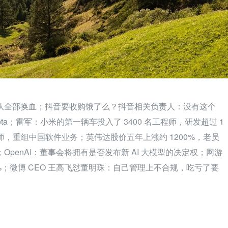
队全部换血；抖音要收购饿了么？抖音相关负责人：没有这个
a；雷军：小米的第一辆车投入了 3400 名工程师，研发超过 1
国工程师，重组中国软件业务；英伟达股价五年上涨约 1200%，老员
penAI：董事会将拥有是否发布新 AI 大模型的决定权；网游
%；微博 CEO 王高飞怼董明珠：自己管理上不合规，吃亏了要