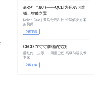
命令行也疯狂——QCLI为开发/运维
插上智能之翼
Kelvin Guo | 亚马逊云科技 资深解决方案
架构师
立即下载
款
CI/CD 在钉钉前端的实践
孟红伦（云际） | 阿里巴巴 高级前端技术
专家
立即下载