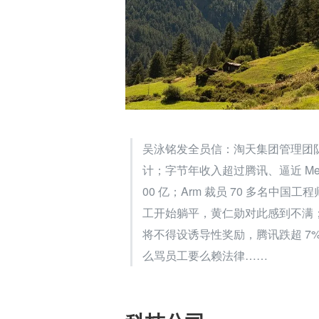
吴泳铭发全员信：淘天集团管理团
计；字节年收入超过腾讯、逼近 Met
00 亿；Arm 裁员 70 多名中
工开始躺平，黄仁勋对此感到不满；O
将不得设诱导性奖励，腾讯跌超 7
么骂员工要么赖法律……