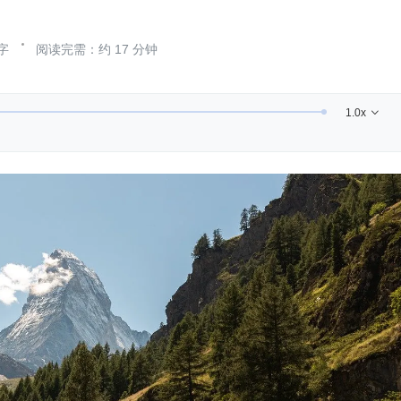
字
阅读完需：约 17 分钟

1.0x