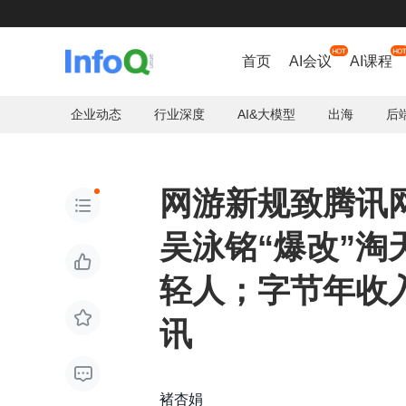
首页
AI会议
AI课程
企业动态
行业深度
AI&大模型
出海
后
网游新规致腾讯网

吴泳铭“爆改”

轻人；字节年收入

讯

褚杏娟