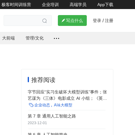
极客时间训练营
企业培训
高端学员
App下载


登录
注册

写点什么
/

大前端
管理/文化
推荐阅读
字节回应“实习生破坏大模型训练”事件；张
艺谋为《三体》电影成立 AI 小组；《英雄
联盟》团队裁员：补偿至少半年工资 | AI

企业动态
AI&大模型
周报
第 7 章 通用人工智能之路
2023-12-01
第 5 章 人工智能简史