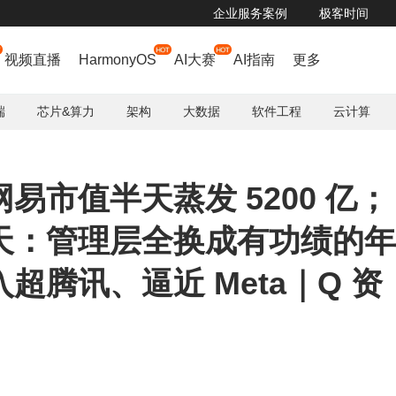
企业服务案例
极客时间
阿里云飞天发布时刻，领先大模型限免，超7000万 tokens免费体验
了解详情

视频直播
HarmonyOS
AI大赛
AI指南
更多
端
芯片&算力
架构
大数据
软件工程
云计算
易市值半天蒸发 5200 亿；
淘天：管理层全换成有功绩的年
超腾讯、逼近 Meta｜Q 资