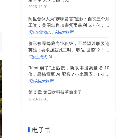
2023-12-01
阿里合伙人为“爹味发言”道歉：自罚三个月
工资；美图出售加密货币获利 5.7 亿；亏
损 11 亿、上市对赌失败，公司启动全员降

企业动态
AI&大模型
薪 |AI 周报
腾讯被曝隐藏专业职级，不希望以职级论
英雄；要求加薪减工时、职位“世袭”？！印
度三星离谱罢工；“拒绝跑步被辞退”当事人

生成式 AI
道歉 | Q 资讯
“Kimi 崩了”上热搜，新版本搜索量增 10
倍；恶搞雷军 AI 配音？小米回应；TikTok
马来西亚大裁员，全用 AI 审核｜AI 周报

AI&大模型
第 3 章 第四次科技革命来了
2023-12-01
电子书