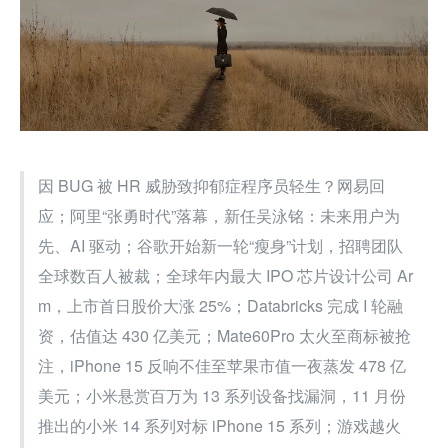
因 BUG 被 HR 威胁致抑郁症程序员轻生？网易回
应；阿里“张勇时代”落幕，新任吴泳铭：未来用户为
先、AI 驱动；谷歌开始新一轮“瘦身”计划，招聘团队
全球数百人被裁；全球年内最大 IPO 芯片设计公司 Ar
m，上市首日股价大涨 25%；Databricks 完成 I 轮融
资，估值达 430 亿美元；Mate60Pro 太火至商标被抢
注，iPhone 15 反响不佳至苹果市值一夜蒸发 478 亿
美元；小米悬赏百万为 13 系列设备找漏洞，11 月份
推出的小米 14 系列对标 iPhone 15 系列；游戏越火