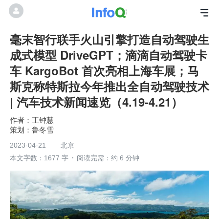
毫末智行联手火山引擎打造自动驾驶生
成式模型 DriveGPT；滴滴自动驾驶卡
车 KargoBot 首次亮相上海车展；马
斯克称特斯拉今年推出全自动驾驶技术
| 汽车技术新闻速览（4.19-4.21）
王钟慧
鲁冬雪
2023-04-21
北京
本文字数：1677 字
阅读完需：约 6 分钟