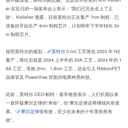
er 在近日的一场发布会上表示：“我们已完全走上了正
轨”。Kelleher 透露，目前英特尔正在量产 7nm 制程，已
准备好开始生产 4nm 制程芯片，计划明年下半年转向 3n
m 制程芯片。
按照英特尔的规划，
英特尔
 3 nm 工艺将在 2023 年 H2 
量产，再往后就是 2024 上半年的 20A 工艺，2024 年的 1
8A 工艺，等效 2nm、1.8nm 工艺，还会引入 RibbonFET 
晶体管及 PowerVias 背面供电两种黑科技。
此前，英特尔 CEO 帕特・基辛格曾表示，人们长期以来
一直怀疑摩尔定律的“寿命”，但“摩尔定律还将继续向前发
展。“
摩尔定律
很有效，至少在未来的十年里依然有
效”。