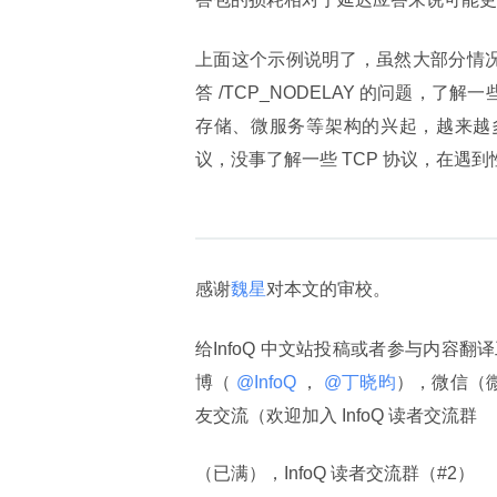
上面这个示例说明了，虽然大部分情况
答 /TCP_NODELAY 的问题，
存储、微服务等架构的兴起，越来越多
议，没事了解一些 TCP 协议，在遇
感谢
魏星
对本文的审校。
给InfoQ 中文站投稿或者参与内容翻
博（
 @InfoQ 
，
 @丁晓昀
），微信（
友交流（欢迎加入 InfoQ 读者交流群
（已满），InfoQ 读者交流群（#2）