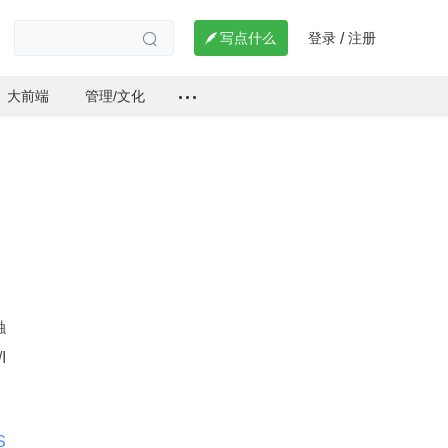
登录
注册

写点什么
/

大前端
管理/文化
触
I
S