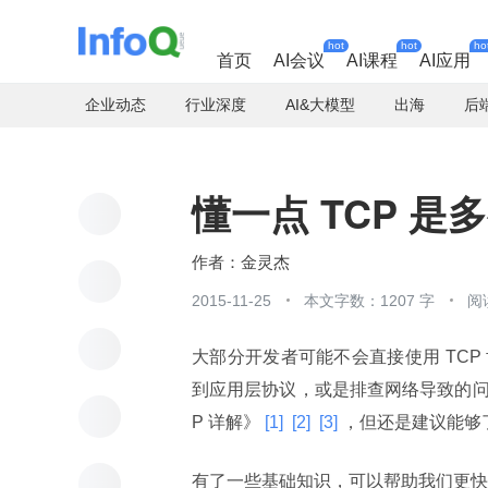
hot
hot
ho
首页
AI会议
AI课程
AI应用
企业动态
行业深度
AI&大模型
出海
后
懂一点 TCP 是
金灵杰
2015-11-25
本文字数：1207 字
阅
大部分开发者可能不会直接使用 TC
到应用层协议，或是排查网络导致的问题
P 详解》
 [1] 
 [2] 
 [3] 
，但还是建议能够了
有了一些基础知识，可以帮助我们更快