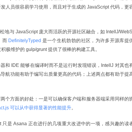
的开发人员很容易学习使用，而且对于生成的 JavaScript 代码，更
avaScript 庞大而活跃的开源社区融合，如 IntellJ/WebS
，而
 DefinitelyTyped 
是一个生机勃勃的社区，为许多开源库提
t 还通过积极维护的 gulp/grunt 提供了很棒的构建工具。
译器和 IDE 能够在编译时而不是运行时发现错误，IntellJ 对其也
码导航功能有助于编写出质量更高的代码；上述两点都有助于提
型。这有两个方面的好处：一是可以确保客户端和服务器端采用同样的
eact.js 可以从中获得显著的性能提升
。
ipt 只是 Asana 正在进行的几项重大改进中的一项，感兴趣的读