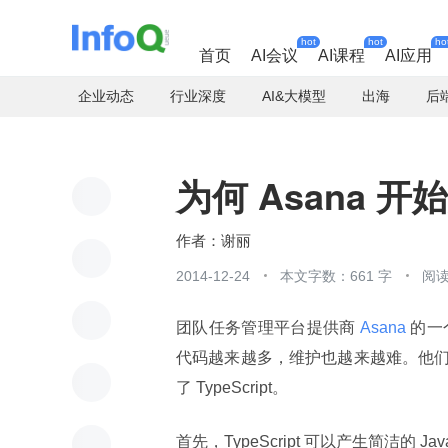
hot
hot
ho
首页
AI会议
AI课程
AI应用
企业动态
行业深度
AI&大模型
出海
后
为何 Asana 开始用
谢丽
2014-12-24
本文字数：661 字
阅读
团队任务管理平台提供商
 Asana 
的一
代码越来越多，维护也越来越难。他
了 TypeScript。
首先，TypeScript 可以产生简洁的 Ja