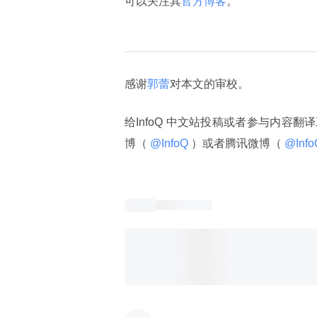
可以关注其
官方博客
。
感谢
郭蕾
对本文的审校。
给InfoQ 中文站投稿或者参与内容翻
博（
 @InfoQ 
）或者腾讯微博（
 @Info