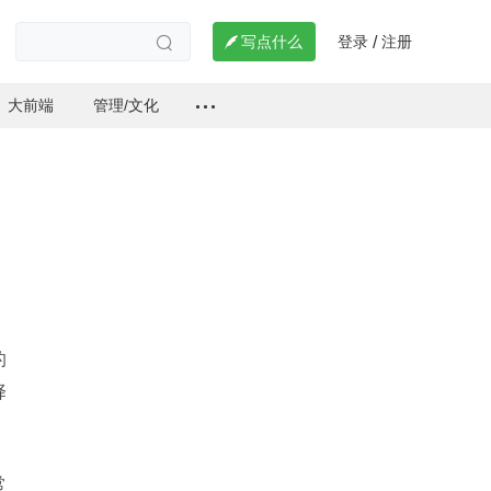
登录
注册

写点什么
/

大前端
管理/文化
的
择
常