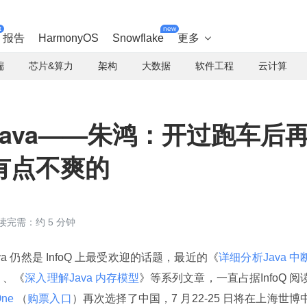
t
new
报告
HarmonyOS
Snowflake
更多

端
芯片&算力
架构
大数据
软件工程
云计算
 Java——朱鸿：开过跑车后
有点不爽的
读完需：约 5 分钟
ava 仍然是 InfoQ 上最受欢迎的话题，最近的《
详细分析Java 中
》、《
深入理解Java 内存模型
》等系列文章，一直占据InfoQ 阅
ne 
（
购票入口
）再次选择了中国，7 月22-25 日将在上海世博