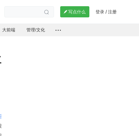
登录
注册

写点什么
/

大前端
管理/文化
再
断
读
中