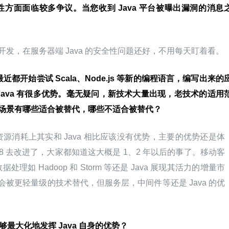
安全性方面面临较多争议。当您收到 Java 平台被曝出漏洞的消息
 开发，在服务器端 Java 的安全性问题还好，不用每天盯着看。
者最近都开始尝试 Scala、Node.js 等新的编程语言，编写出来的
Java 有很多优势。毫无疑问，新技术大量出现，老技术的适用
应用场景有哪些适合被替代，哪些不适合被替代？
uby 在资源消耗上其实和 Java 相比应该没有优势，主要的优势还是体
 8 去改进了，大家都知道这大概是 1、2 年以后的事了。移动客
据处理如 Hadoop 和 Storm 等还是 Java 展现其活力的增量市
发会被更轻量级的技术替代，但服务层，中间件等还是 Java 的优
能够最大化地发挥 Java 自身的优势？