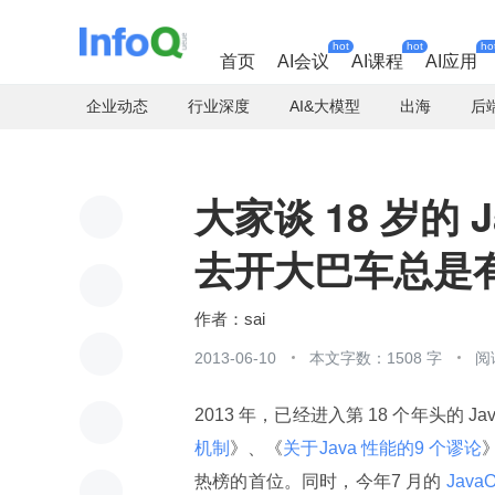
hot
hot
ho
首页
AI会议
AI课程
AI应用
企业动态
行业深度
AI&大模型
出海
后
大家谈 18 岁的
去开大巴车总是
sai
2013-06-10
本文字数：1508 字
阅
2013 年，已经进入第 18 个年头的 J
机制
》、《
关于Java 性能的9 个谬论
热榜的首位。同时，今年7 月的
 JavaO