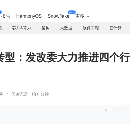
t
new
报告
HarmonyOS
Snowflake
更多

端
芯片&算力
架构
大数据
软件工程
云计算
转型：发改委大力推进四个行
字
阅读完需：约 6 分钟