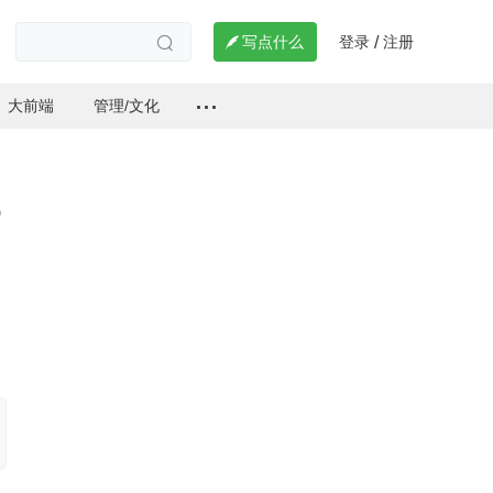
登录
注册

写点什么
/

大前端
管理/文化