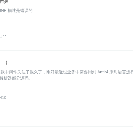
的错误
的 BNF 描述是错误的
177
（一）
件。我对这款中间件关注了很久了，刚好最近也业务中需要用到 Antlr4 来对语言进
 的解析器部分源码。
410