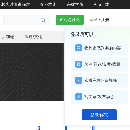
极客时间训练营
企业培训
高端学员
App下载
登录
注册

写点什么
/

登录后可以：
大前端
管理/文化
收到更感兴趣的内容
关注/评论/点赞/收藏
观看完整回放视频
写文章/发布动态
关注

登录解锁
3
0
0