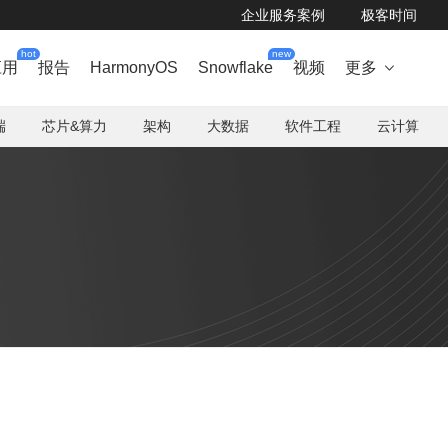
企业服务案例
极客时间
hot
new
应用
报告
HarmonyOS
Snowflake
视频
更多

端
芯片&算力
架构
大数据
软件工程
云计算