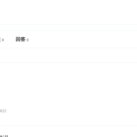
注
回答
622