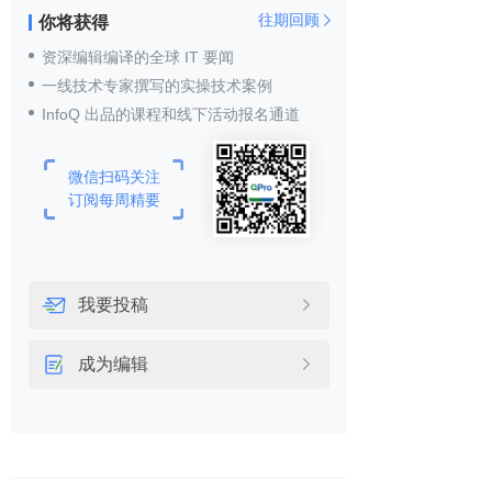
往期回顾
你将获得

资深编辑编译的全球 IT 要闻
一线技术专家撰写的实操技术案例
InfoQ 出品的课程和线下活动报名通道
微信扫码关注
订阅每周精要
我要投稿

成为编辑
