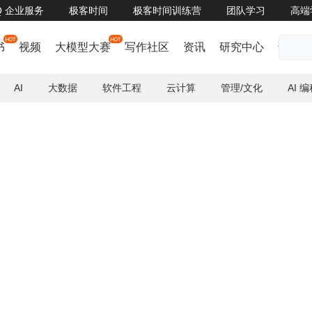
oQ 企业服务
极客时间
极客时间训练营
团队学习
高端
云 王耀、京东集团 尚鑫、字节跳动 赵鹏伟确认担任 QCon上海2023 联席主席>>>
书
视频
大模型大赛
写作社区
资讯
研究中心
话题
AI
大数据
软件工程
云计算
管理/文化
AI 