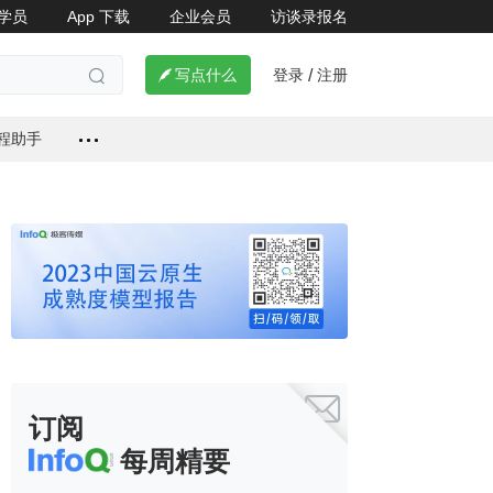
学员
App 下载
企业会员
访谈录报名
了解详情


登录
注册

写点什么
/

编程助手

订阅
每周精要