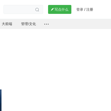
登录
注册

写点什么
/

大前端
管理/文化