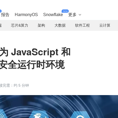
t
new
报告
HarmonyOS
Snowflake
更多

端
芯片&算力
架构
大数据
软件工程
云计算
 JavaScript 和
 提供安全运行时环境
读完需：约 5 分钟