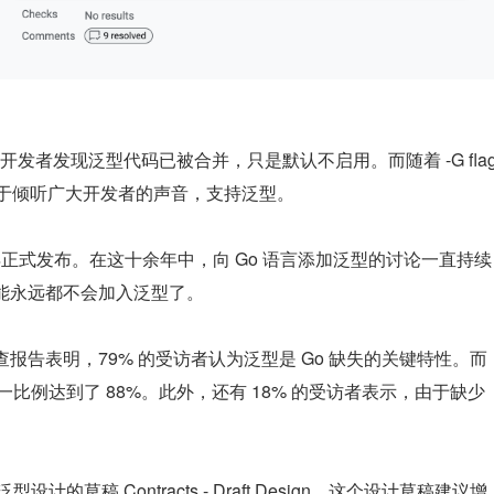
有开发者发现泛型代码已被合并，只是默认不启用。而随着 -G flag
o 终于倾听广大开发者的声音，支持泛型。
009 年正式发布。在这十余年中，向 Go 语言添加泛型的讨论一直持续
可能永远都不会加入泛型了。
度调查报告表明，79% 的受访者认为泛型是 Go 缺失的关键特性。而
一比例达到了 88%。此外，还有 18% 的受访者表示，由于缺少
 泛型设计的草稿 Contracts - Draft Design，这个设计草稿建议增