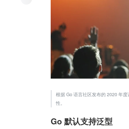
根据 Go 语言社区发布的 2020 
性。
Go 默认支持泛型