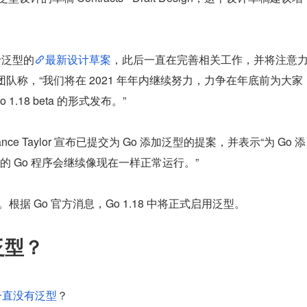
关于泛型的
最新设计草案
，此后一直在完善相关工作，并将注意
队称，“我们将在 2021 年年内继续努力，力争在年底前为大家
18 beta 的形式发布。”
Lance Taylor 宣布已提交为 Go 添加泛型的提案，并表示“为 Go 添
 Go 程序会继续像现在一样正常运行。”
根据 Go 官方消息，Go 1.18 中将正式启用泛型。
泛型？
一直没有泛型
？