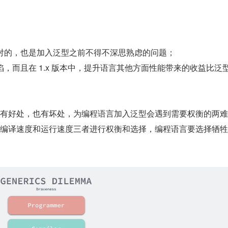
对的，也是加入泛型之前不得不深思熟虑的问题；
，而且在 1.x 版本中，提升语言其他方面性能带来的收益比泛
有好处，也有坏处，为编程语言加入泛型会遇到需要权衡的两难
编译速度和运行速度三者进行权衡和选择，编程语言要选择牺牲