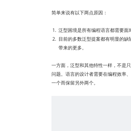
简单来说有以下两点原因：
泛型困境是所有编程语言都需要面
目前的多数泛型提案都有明显的缺陷
带来的更多。
一方面，泛型和其他特性一样，不是只
问题。语言的设计者需要在编程效率、
一个而保留另外两个。