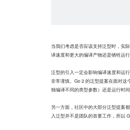
当我们考虑是否应该支持泛型时，实际
译速度和更大的编译产物还是牺牲运行
泛型的引入一定会影响编译速度和运行
非常谨慎。Go 2 的泛型提案在面
独编译不同的类型参数）还是运行时间
另一方面，社区中的大部分泛型提案都有
入泛型并不是团队的首要工作，所以 Go