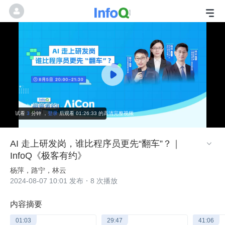
试看
3
分钟
，
登录
后观看 01:26:33 的高清完整视频
AI 走上研发岗，谁比程序员更先“翻车”？｜

InfoQ《极客有约》
杨萍，路宁，林云
2024-08-07 10:01 发布
8 次播放
内容摘要
01:03
29:47
41:06