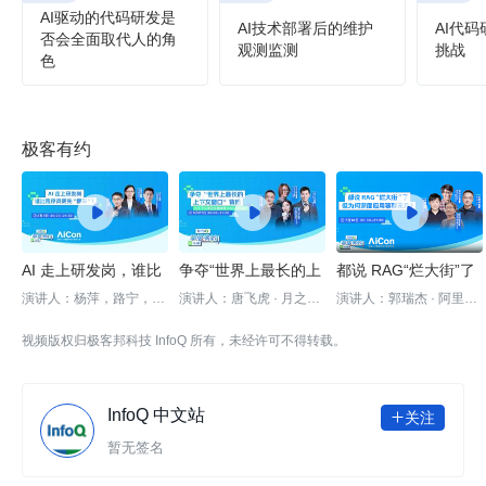
AI驱动的代码研发是
AI技术部署后的维护
AI代
否会全面取代人的角
观测监测
挑战
色
极客有约



AI 走上研发岗，谁比
争夺“世界上最长的上
都说 RAG“烂大街”了
程序员更先“翻车”？
下文窗口”背后 ——
但为何深度应用寥寥
演讲人：杨萍，路宁，林
演讲人：唐飞虎 · 月之暗
演讲人：郭瑞杰 · 阿里巴
云
面
巴总监
｜InfoQ《极客有约》
长上下文是否意味着
无几
视频版权归极客邦科技 InfoQ 所有，未经许可不得转载。
RAG 的终结？ | Info
Q 《极客有约》
InfoQ 中文站
关注

暂无签名