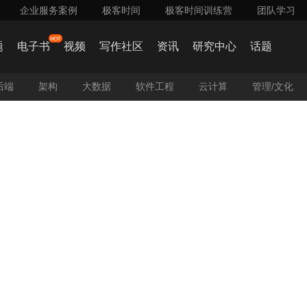
企业服务案例
极客时间
极客时间训练营
团队学习
on】 如何构建高效的 RAG 系统？RAG 技术在实际应用中遇到的挑战及应对策略？>>>
题
电子书
视频
写作社区
资讯
研究中心
话题
后端
架构
大数据
软件工程
云计算
管理/文化