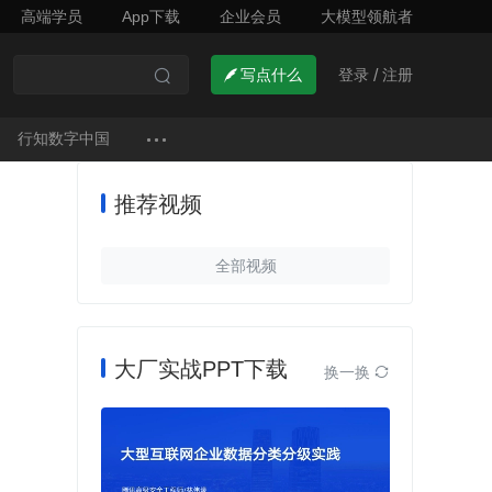
高端学员
App下载
企业会员
大模型领航者
了解详情


登录
注册

写点什么
/

行知数字中国
推荐视频
全部视频
大厂实战PPT下载
换一换
