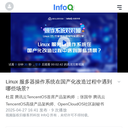
试看
0
分钟
30
秒 ，
登录
后观看 00:02:42 的高清完整视频
Linux 服多器操作系统在国产化改造过程中遇到

哪些场景?
杜震 腾讯云TencentOS首席产品架构师 ；张国华 腾讯云
TencentOS高级产品架构师、OpenCloudOS社区副秘书
2025-04-27 16:41 发布
9 次播放
视频版权归极客邦科技 InfoQ 所有，未经许可不得转载。